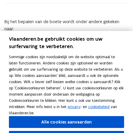
boetes
voor
overtredingen
op
Bij het bepalen van de boete wordt onder andere gekeken
dierenwelzijn
naar:
Vlaanderen.be gebruikt cookies om uw
De ernst van de overtreding)
surfervaring te verbeteren.
De frequentie (recidive of eerdere overtredingen)
Sommige cookies zijn noodzakelijk om de website optimaal te
De omstandigheden (bv. het uitvoeren van maatregelen)
laten functioneren. Andere cookies zijn optioneel en worden
gebruikt om uw surfervaring op deze website te verbeteren. Als u
Boetes kunnen variëren tussen 26 euro en 100.000 euro,
op 'Alle cookies aanvaarden' klikt, aanvaardt u ook de optionele
(
verhoogd met de
opdeciemen
.
cookies. Wilt u liever zelf kiezen welke cookies u aanvaardt? Klik
o
op 'Cookievoorkeuren beheren'. U kunt uw cookievoorkeuren op elk
Meer info:
Wat gebeurt er bij inbreuken op de
p
moment aanpassen door onderaan de webpagina op
dierenwelzijnsregelgeving?
Cookievoorkeuren te klikken. Hier kunt u ook uw toestemming
e
intrekken. Meer info leest u in het
privacy
- en
cookiebeleid
van
n
Vlaanderen.be.
d
Alle cookies aanvaarden
e
f
Deel deze pagina