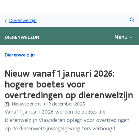
Overslaan
Zoeken
en
Dierenwelzijn
naar
de
Menu
DIERENWELZIJN
inhoud
gaan
Gedaan
Dierenwelzijn
met
laden.
Nieuw vanaf 1 januari 2026:
U
bevindt
hogere boetes voor
zich
overtredingen op dierenwelzijn
op:
Nieuw
Nieuwsbericht
 •
19 december 2025
vanaf
Vanaf 1 januari 2026 worden de boetes die
1
Dierenwelzijn Vlaanderen oplegt voor overtredingen
januari
2026:
op de dierenwelzijnsregelgeving fors verhoogd.
hogere