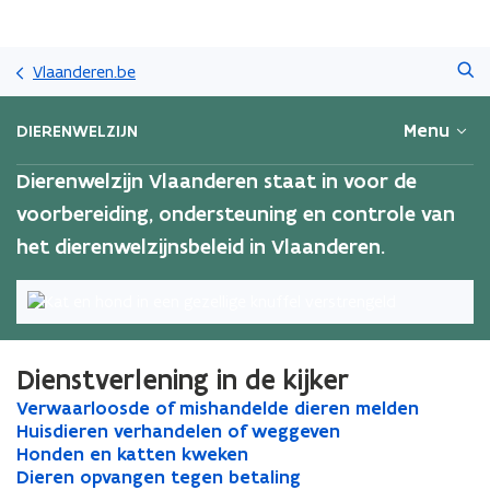
Overslaan
Zoeken
en
Vlaanderen.be
naar
de
Menu
DIERENWELZIJN
inhoud
gaan
Dierenwelzijn Vlaanderen staat in voor de
voorbereiding, ondersteuning en controle van
het dierenwelzijnsbeleid in Vlaanderen.
Dienstverlening in de kijker
V
Verwaarloosde of mishandelde dieren melden
V
e
H
Huisdieren verhandelen of weggeven
e
H
r
u
H
Honden en katten kweken
r
u
H
w
i
o
D
Dieren opvangen tegen betaling
w
i
o
D