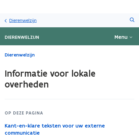
Overslaan
Zoeken
en
Dierenwelzijn
naar
de
Menu
DIERENWELZIJN
inhoud
gaan
Gedaan
Dierenwelzijn
met
laden.
Informatie voor lokale
U
bevindt
overheden
zich
op:
Informatie
voor
lokale
OP DEZE PAGINA
overheden
Kant-en-klare teksten voor uw externe
communicatie