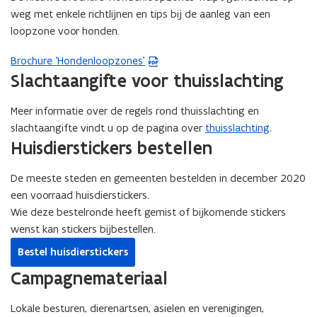
weg met enkele richtlijnen en tips bij de aanleg van een
loopzone voor honden.
Brochure ‘Hondenloopzones’
(
Slachtaangifte voor thuisslachting
P
D
Meer informatie over de regels rond thuisslachting en
F
slachtaangifte vindt u op de pagina over
thuisslachting
.
b
Huisdierstickers bestellen
e
s
De meeste steden en gemeenten bestelden in december 2020
t
een voorraad huisdierstickers.
a
Wie deze bestelronde heeft gemist of bijkomende stickers
n
wenst kan stickers bijbestellen.
d
o
Bestel huisdierstickers
p
Campagnemateriaal
e
n
Lokale besturen, dierenartsen, asielen en verenigingen,
t