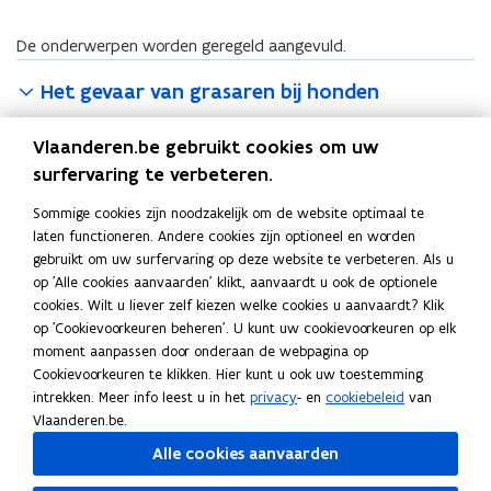
De onderwerpen worden geregeld aangevuld.
Het gevaar van grasaren bij honden
Vlaanderen.be gebruikt cookies om uw
Registratie honden en katten
surfervaring te verbeteren.
Sommige cookies zijn noodzakelijk om de website optimaal te
Sterilisatie katten
laten functioneren. Andere cookies zijn optioneel en worden
gebruikt om uw surfervaring op deze website te verbeteren. Als u
Dodelijk zwerfvuil
op 'Alle cookies aanvaarden' klikt, aanvaardt u ook de optionele
cookies. Wilt u liever zelf kiezen welke cookies u aanvaardt? Klik
op 'Cookievoorkeuren beheren'. U kunt uw cookievoorkeuren op elk
Weidedieren
moment aanpassen door onderaan de webpagina op
Cookievoorkeuren te klikken. Hier kunt u ook uw toestemming
intrekken. Meer info leest u in het
privacy
- en
cookiebeleid
van
Diervriendelijk beheer van ratten en muizen
Vlaanderen.be.
Alle cookies aanvaarden
Deel deze pagina