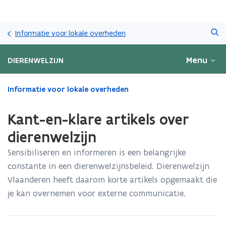
Overslaan
Zoeken
en
Informatie voor lokale overheden
naar
de
Menu
DIERENWELZIJN
inhoud
gaan
Gedaan
Informatie voor lokale overheden
met
laden.
Kant-en-klare artikels over
U
bevindt
dierenwelzijn
zich
Sensibiliseren en informeren is een belangrijke
op:
Kant-
constante in een dierenwelzijnsbeleid. Dierenwelzijn
en-
Vlaanderen heeft daarom korte artikels opgemaakt die
klare
je kan overnemen voor externe communicatie.
artikels
over
dierenwelzijn