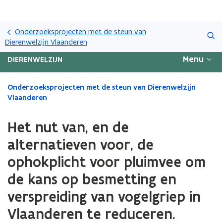
Overslaan
Zoeken
en
Onderzoeksprojecten met de steun van
naar
Dierenwelzijn Vlaanderen
de
Menu
DIERENWELZIJN
inhoud
gaan
Gedaan
Onderzoeksprojecten met de steun van Dierenwelzijn
met
Vlaanderen
laden.
U
Het nut van, en de
bevindt
zich
alternatieven voor, de
op:
ophokplicht voor pluimvee om
Het
nut
de kans op besmetting en
van,
en
verspreiding van vogelgriep in
de
Vlaanderen te reduceren.
alternatieven