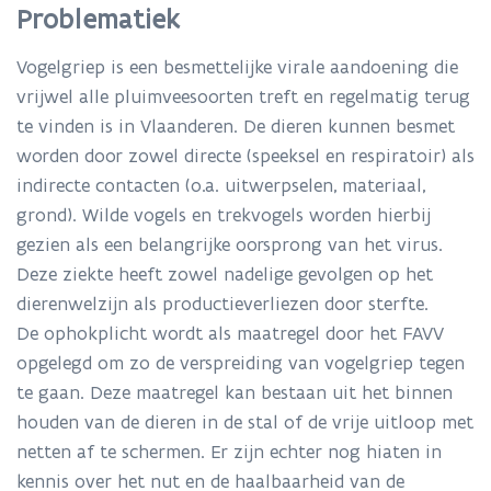
voor,
Problematiek
de
ophokplicht
Vogelgriep is een besmettelijke virale aandoening die
voor
pluimvee
vrijwel alle pluimveesoorten treft en regelmatig terug
om
te vinden is in Vlaanderen. De dieren kunnen besmet
de
worden door zowel directe (speeksel en respiratoir) als
kans
indirecte contacten (o.a. uitwerpselen, materiaal,
op
besmetting
grond). Wilde vogels en trekvogels worden hierbij
en
gezien als een belangrijke oorsprong van het virus.
verspreiding
Deze ziekte heeft zowel nadelige gevolgen op het
van
vogelgriep
dierenwelzijn als productieverliezen door sterfte.
in
De ophokplicht wordt als maatregel door het FAVV
Vlaanderen
opgelegd om zo de verspreiding van vogelgriep tegen
te
te gaan. Deze maatregel kan bestaan uit het binnen
reduceren.
houden van de dieren in de stal of de vrije uitloop met
netten af te schermen. Er zijn echter nog hiaten in
kennis over het nut en de haalbaarheid van de