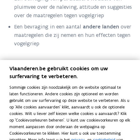
pluimvee over de naleving, attitude en suggesties
over de maatregelen tegen vogelgriep
Een bevraging in een aantal
andere landen
over
maatregelen die zij nemen en hun effecten tegen
vogelgriep
Uitvoerder(s)
Vlaanderen.be gebruikt cookies om uw
surfervaring te verbeteren.
ILVO
Sommige cookies zijn noodzakelijk om de website optimaal te
laten functioneren. Andere cookies zijn optioneel en worden
Startdatum
gebruikt om uw surfervaring op deze website te verbeteren. Als u
op 'Alle cookies aanvaarden' klikt, aanvaardt u ook de optionele
Midden juni - eind september 2021
cookies. Wilt u liever zelf kiezen welke cookies u aanvaardt? Klik
op 'Cookievoorkeuren beheren'. U kunt uw cookievoorkeuren op elk
Looptijd
moment aanpassen door onderaan de webpagina op
Cookievoorkeuren te klikken. Hier kunt u ook uw toestemming
intrekken. Meer info leest u in het
privacy
- en
cookiebeleid
van