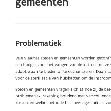
gemeenten
zich
op:
Kattenmanagementsysteem
voor
Vlaamse
steden
Problematiek
en
gemeenten
Vele Vlaamse steden en gemeenten worden geconfr
een budget voor het vangen van de katten, om ze ve
adoptie aan te bieden of te euthanaseren. Daarnaa
voor de sterilisatie van huiskatten om de instroo
Steden en gemeenten vragen zich af hoe zij de bes
problematiek, rekening houdend met verschillende 
kosten, en welke methode het meest geschikt is voo