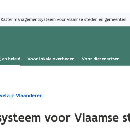
Overslaan
en
Kattenmanagementsysteem voor Vlaamse steden en gemeenten
naar
de
inhoud
gaan
 en beleid
Voor lokale overheden
Voor dierenartsen
elzijn Vlaanderen
ysteem voor Vlaamse s