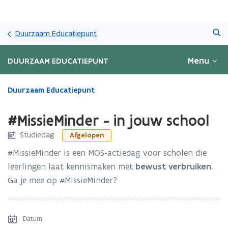
Overslaan
Zoeken
en
Duurzaam Educatiepunt
naar
de
Menu
DUURZAAM EDUCATIEPUNT
inhoud
gaan
Gedaan
Duurzaam Educatiepunt
met
laden.
#MissieMinder - in jouw school
U
bevindt
Studiedag
Afgelopen
zich
#MissieMinder is een MOS-actiedag voor scholen die
op:
#MissieMinder
leerlingen laat kennismaken met
bewust verbruiken
.
-
Ga je mee op #MissieMinder?
in
jouw
school
Datum