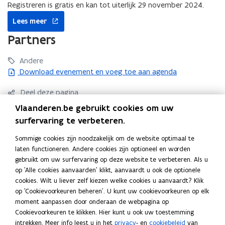
Registreren is gratis en kan tot uiterlijk 29 november 2024.
opent
Lees meer
in
nieuw
Partners
venster
Andere
Download evenement en voeg toe aan agenda
Deel deze pagina
Vlaanderen.be gebruikt cookies om uw
F
L
K
surfervaring te verbeteren.
a
i
o
c
n
p
Contact
Sommige cookies zijn noodzakelijk om de website optimaal te
e
k
i
laten functioneren. Andere cookies zijn optioneel en worden
b
e
e
gebruikt om uw surfervaring op deze website te verbeteren. Als u
o
d
e
op 'Alle cookies aanvaarden' klikt, aanvaardt u ook de optionele
MOS - duurzame scholen, straffe scholen
o
i
r
cookies. Wilt u liever zelf kiezen welke cookies u aanvaardt? Klik
op 'Cookievoorkeuren beheren'. U kunt uw cookievoorkeuren op elk
k
n
l
Graaf de Ferrarisgebouw
moment aanpassen door onderaan de webpagina op
o
o
i
Cookievoorkeuren te klikken. Hier kunt u ook uw toestemming
p
p
n
Koning Albert II-laan 15
intrekken. Meer info leest u in het
privacy
- en
cookiebeleid
van