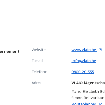
o
Website
www.vlaio.be
dernemen)
p
E-mail
info@vlaio.be
e
n
Telefoon
0800 20 555
t
i
Adres
VLAIO (Agentsch
n
Marie-Elisabeth B
n
Simon Bolivarlaan 1
i
o
Routeplanner