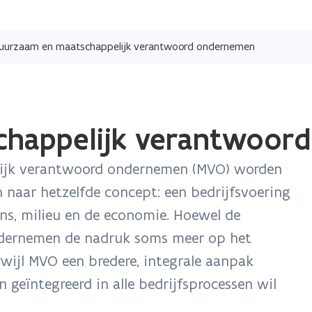
Overslaan
en
uurzaam en maatschappelijk verantwoord ondernemen
naar
de
inhoud
gaan
chappelijk verantwoor
jk verantwoord ondernemen (MVO) worden
 naar hetzelfde concept: een bedrijfsvoering
s, milieu en de economie. Hoewel de
ndernemen de nadruk soms meer op het
terwijl MVO een bredere, integrale aanpak
 geïntegreerd in alle bedrijfsprocessen wil