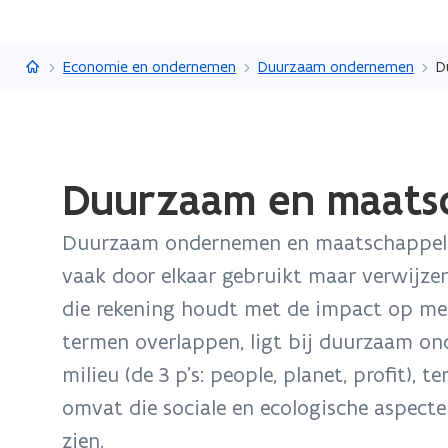
Vlaanderen.be
Economie en ondernemen
Duurzaam ondernemen
D
Gedaan
Duurzaam en maats
met
laden.
Duurzaam ondernemen en maatschappeli
U
bevindt
vaak door elkaar gebruikt maar verwijzen
zich
die rekening houdt met de impact op men
op:
termen overlappen, ligt bij duurzaam o
Duurzaam
milieu (de 3 p’s: people, planet, profit), 
en
maatschappelijk
omvat die sociale en ecologische aspecten
verantwoord
zien.