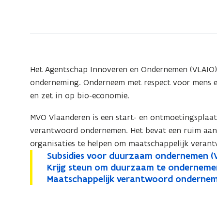
ondernemen
Het Agentschap Innoveren en Ondernemen (VLAIO)
onderneming. Onderneem met respect voor mens en 
en zet in op bio-economie.
MVO Vlaanderen is een start- en ontmoetingsplaats
verantwoord ondernemen. Het bevat een ruim aanb
organisaties te helpen om maatschappelijk verant
S
Subsidies voor duurzaam ondernemen (
S
o
u
K
Krijg steun om duurzaam te onderneme
K
o
u
p
b
r
M
Maatschappelijk verantwoord onderne
M
o
r
p
b
e
s
i
a
a
p
i
e
s
n
i
j
a
a
e
j
n
i
t
d
g
t