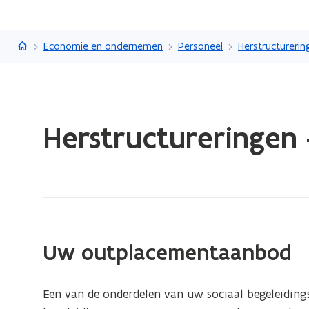
Vlaanderen.be
Economie en ondernemen
Personeel
Herstructurerin
Gedaan
Herstructureringen
met
laden.
U
bevindt
zich
op:
Herstructureringen
Uw outplacementaanbod
-
Outplacement
Een van de onderdelen van uw sociaal begeleiding