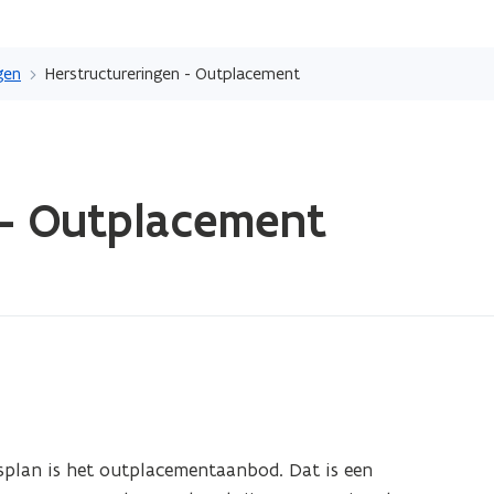
Overslaan
en
gen
Herstructureringen - Outplacement
naar
de
inhoud
gaan
 - Outplacement
splan is het outplacementaanbod. Dat is een