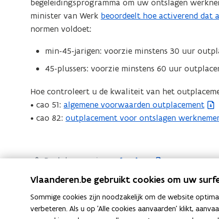
begeleidingsprogramma om uw ontslagen werkneme
minister van Werk
beoordeelt hoe activerend dat 
normen voldoet:
min-45-jarigen: voorzie minstens 30 uur out
45-plussers: voorzie minstens 60 uur outplac
Hoe controleert u de kwaliteit van het outplaceme
• cao 51:
algemene voorwaarden outplacement
(
• cao 82:
outplacement voor ontslagen werknemers
b
(
e
b
s
e
t
s
F
L
K
Deel deze pagina
a
t
a
i
o
Vlaanderen.be gebruikt cookies om uw surfe
n
a
c
n
p
Sommige cookies zijn noodzakelijk om de website optimaal
d
n
e
k
i
verbeteren. Als u op 'Alle cookies aanvaarden' klikt, aanva
o
d
b
e
e