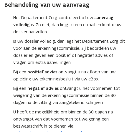
a
Behandeling van uw aanvraag
u
n
w
d
Het Departement Zorg controleert of uw
aanvraag
v
o
volledig
is. Zo niet, dan krijgt u een e-mail en kunt u uw
e
p
dossier aanvullen.
n
e
s
Is uw dossier volledig, dan legt het Departement Zorg dit
n
t
voor aan de erkenningscommissie. Zij beoordelen uw
t
e
dossier en geven een positief of negatief advies of
i
r
vragen om extra aanvullingen.
n
)
Bij een
positief advies
ontvangt u na afloop van uw
n
opleiding uw erkenningsbesluit via uw eBox.
i
e
Bij een
negatief advies
ontvangt u het voornemen tot
u
weigering van de erkenningscommissie binnen de 30
w
dagen na de zitting via aangetekend schrijven.
v
U heeft de mogelijkheid om binnen de 30 dagen na
e
ontvangst van dat voornemen tot weigering een
n
bezwaarschrift in te dienen via
s