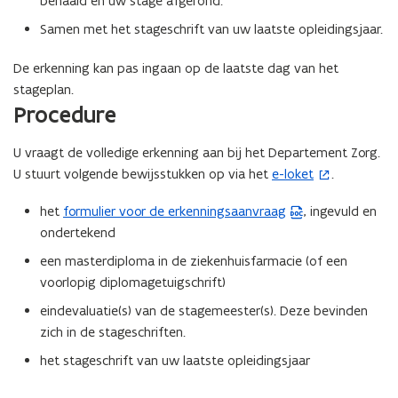
behaald en uw stage afgerond.
Samen met het stageschrift van uw laatste opleidingsjaar.
De erkenning kan pas ingaan op de laatste dag van het
stageplan.
Procedure
U vraagt de volledige erkenning aan bij het Departement Zorg.
U stuurt volgende bewijsstukken op via het
e-loket
.
(
o
het
formulier voor de erkenningsaanvraag
, ingevuld en
(
p
ondertekend
W
e
o
n
een masterdiploma in de ziekenhuisfarmacie (of een
r
t
voorlopig diplomagetuigschrift)
d
i
eindevaluatie(s) van de stagemeester(s). Deze bevinden
b
n
zich in de stageschriften.
e
n
het stageschrift van uw laatste opleidingsjaar
s
i
t
e