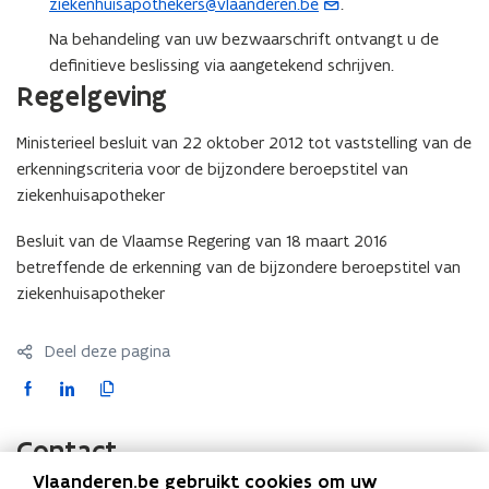
ziekenhuisapothekers@vlaanderen.be
.
(
t
o
Na behandeling van uw bezwaarschrift ontvangt u de
e
p
definitieve beslissing via aangetekend schrijven.
r
e
Regelgeving
)
n
t
Ministerieel besluit van 22 oktober 2012 tot vaststelling van de
i
erkenningscriteria voor de bijzondere beroepstitel van
n
ziekenhuisapotheker
u
Besluit van de Vlaamse Regering van 18 maart 2016
w
betreffende de erkenning van de bijzondere beroepstitel van
e
ziekenhuisapotheker
-
m
a
Deel deze pagina
i
F
L
K
l
a
i
o
a
c
n
p
Contact
p
e
k
i
p
Vlaanderen.be gebruikt cookies om uw