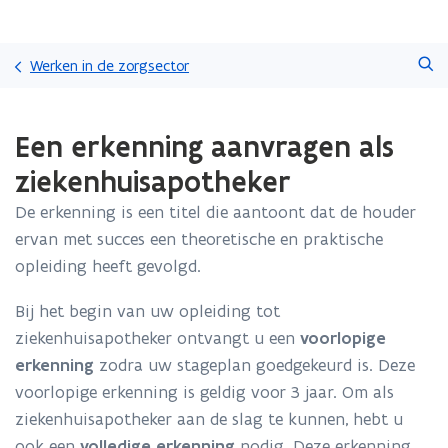
Overslaan
Zoeken
en
Werken in de zorgsector
naar
de
Gedaan
inhoud
Een erkenning aanvragen als
met
gaan
laden.
ziekenhuisapotheker
U
bevindt
De erkenning is een titel die aantoont dat de houder
zich
ervan met succes een theoretische en praktische
op:
Een
opleiding heeft gevolgd.
erkenning
aanvragen
Bij het begin van uw opleiding tot
als
ziekenhuisapotheker ontvangt u een
voorlopige
ziekenhuisapotheker
erkenning
zodra uw stageplan goedgekeurd is. Deze
voorlopige erkenning is geldig voor 3 jaar. Om als
ziekenhuisapotheker aan de slag te kunnen, hebt u
ook een
volledige erkenning
nodig. Deze erkenning