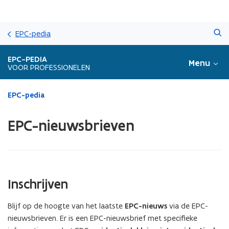
Overslaan
Zoeken
en
EPC-pedia
naar
de
EPC-PEDIA
Menu
inhoud
VOOR PROFESSIONELEN
gaan
Gedaan
EPC-pedia
met
laden.
EPC-nieuwsbrieven
U
bevindt
zich
op:
EPC-
nieuwsbrieven
Inschrijven
Blijf op de hoogte van het laatste
EPC-nieuws
via de EPC-
nieuwsbrieven. Er is een EPC-nieuwsbrief met specifieke