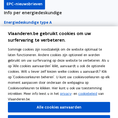
o
i
r
EPC-nieuwsbrieven
k
n
l
Info per energiedeskundige
o
o
i
p
p
n
Energiedeskundige type A
e
e
k
n
n
n
Vlaanderen.be gebruikt cookies om uw
Energiedeskundige type D
t
t
a
surfervaring te verbeteren.
Snel naar
i
i
a
Sommige cookies zijn noodzakelijk om de website optimaal te
EPC-regelgeving
n
n
r
laten functioneren. Andere cookies zijn optioneel en worden
n
n
k
gebruikt om uw surfervaring op deze website te verbeteren. Als u
o
EPC-wegwijzer
i
i
l
op 'Alle cookies aanvaarden' klikt, aanvaardt u ook de optionele
p
e
e
e
cookies. Wilt u liever zelf kiezen welke cookies u aanvaardt? Klik
EPC Overzicht voor de burger
e
u
u
m
op 'Cookievoorkeuren beheren'. U kunt uw cookievoorkeuren op elk
Software
n
moment aanpassen door onderaan de webpagina op
w
w
b
t
Cookievoorkeuren te klikken. Hier kunt u ook uw toestemming
o
Energieprestatiedatabank
v
v
o
i
intrekken. Meer info leest u in het
privacy
- en
cookiebeleid
van
p
e
e
r
n
Vlaanderen.be.
o
Software EPC NR
e
n
n
d
n
p
Alle cookies aanvaarden
n
s
s
i
o
Type A - Leeromgeving
e
t
t
t