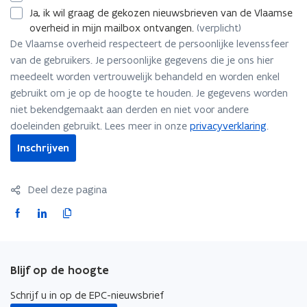
Ja, ik wil graag de gekozen nieuwsbrieven van de Vlaamse
overheid in mijn mailbox ontvangen.
(verplicht)
De Vlaamse overheid respecteert de persoonlijke levenssfeer
van de gebruikers. Je persoonlijke gegevens die je ons hier
meedeelt worden vertrouwelijk behandeld en worden enkel
gebruikt om je op de hoogte te houden. Je gegevens worden
niet bekendgemaakt aan derden en niet voor andere
doeleinden gebruikt. Lees meer in onze
privacyverklaring
.
Inschrijven
Deel deze pagina
F
L
K
a
i
o
c
n
p
e
k
i
Blijf op de hoogte
b
e
e
o
d
e
Schrijf u in op de EPC-nieuwsbrief