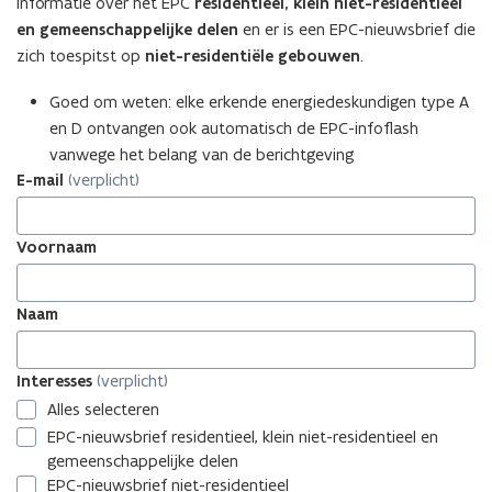
informatie over het EPC
residentieel, klein niet-residentieel
en gemeenschappelijke delen
en er is een EPC-nieuwsbrief die
zich toespitst op
niet-residentiële gebouwen
.
Goed om weten: elke erkende energiedeskundigen type A
en D ontvangen ook automatisch de EPC-infoflash
vanwege het belang van de berichtgeving
E-mail
(verplicht)
Voornaam
Naam
Interesses
Interesses
(verplicht)
Alles selecteren
EPC-nieuwsbrief residentieel, klein niet-residentieel en
gemeenschappelijke delen
EPC-nieuwsbrief niet-residentieel