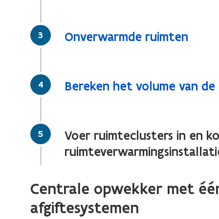
Stap
3
Onverwarmde ruimten
Stap
4
Bereken het volume van de 
Stap
5
Voer ruimteclusters in en k
ruimteverwarmingsinstallati
Centrale opwekker met éé
afgiftesystemen