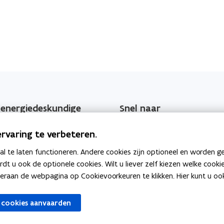
 energiedeskundige
Snel naar
skundige type A
EPC-regelgeving
rvaring te verbeteren.
o
skundige type D
EPC-wegwijzer
 te laten functioneren. Andere cookies zijn optioneel en worden g
p
ardt u ook de optionele cookies. Wilt u liever zelf kiezen welke cook
e
EPC Overzicht voor de burge
an de webpagina op Cookievoorkeuren te klikken. Hier kunt u ook 
n
t
 cookies aanvaarden
i
n