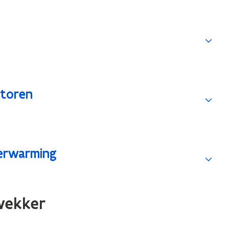
ctoren
verwarming
wekker