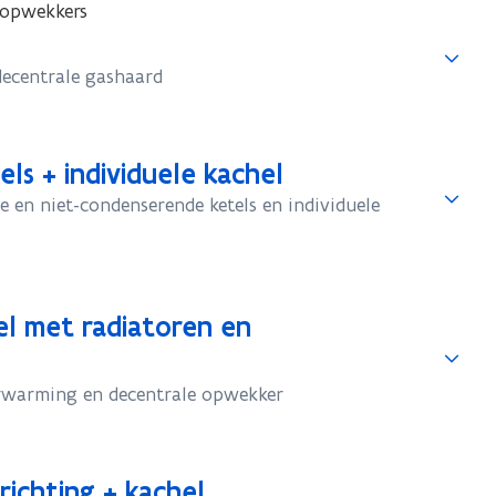
 opwekkers
decentrale gashaard
ls + individuele kachel
 en niet-condenserende ketels en individuele
el met radiatoren en
rwarming en decentrale opwekker
richting + kachel