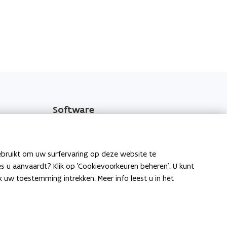
Software
o
Energieprestatiedatabank
p
o
e
Software EPC NR
ebruikt om uw surfervaring op deze website te
p
n
ies u aanvaardt? Klik op 'Cookievoorkeuren beheren'. U kunt
o
r
e
Type A - Leeromgeving
t
uw toestemming intrekken. Meer info leest u in het
p
n
i
o
e
Type D - Leeromgeving
t
n
p
n
i
n
e
t
n
i