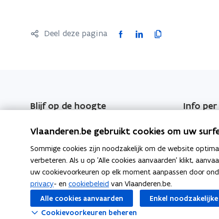
F
L
K
Deel deze pagina
a
i
o
c
n
p
e
k
i
b
e
e
o
d
e
Blijf op de hoogte
Info per
o
i
r
Schrijf u in op de EPC-nieuwsbrief
Energiede
k
n
l
Vlaanderen.be gebruikt cookies om uw surfe
o
o
i
EPC-nieuwsbrieven
Energiede
Sommige cookies zijn noodzakelijk om de website optimaal
p
p
n
verbeteren. Als u op 'Alle cookies aanvaarden' klikt, aanva
e
e
k
uw cookievoorkeuren op elk moment aanpassen door ondera
n
n
n
privacy
- en
cookiebeleid
van Vlaanderen.be.
t
t
a
Alle cookies aanvaarden
Enkel noodzakelijke
i
i
a
Cookievoorkeuren beheren
n
n
r