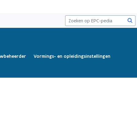
Zoe
wbeheerder
Vormings- en opleidingsinstellingen