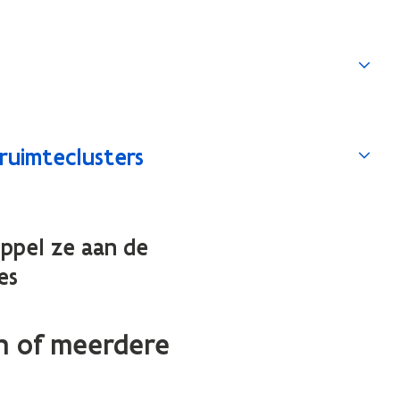
ruimteclusters
oppel ze aan de
es
n of meerdere