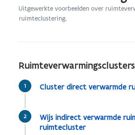
bevindt
Uitgewerkte voorbeelden over ruimteverw
zich
ruimteclustering.
op:
Ruimteverwarmingsclusters
Ruimteverwarmingsclusters
Stap
1
Cluster direct verwarmde r
Stap
2
Wijs indirect verwarmde ru
ruimtecluster