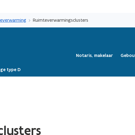
Overslaan
en
teverwarming
Ruimteverwarmingsclusters
naar
de
inhoud
gaan
Notaris, makelaar
Gebou
ge type D
lusters