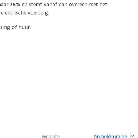
 naar
75%
en stemt vanaf dan overeen met het
elektrische voertuig.
sing of huur.
o
Website
fin.belgium.be