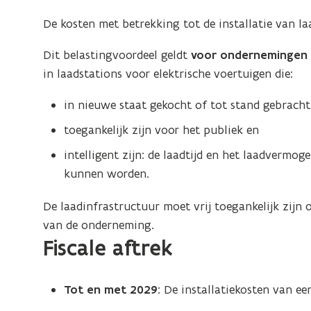
plaatsing
De kosten met betrekking tot de installatie van laa
van
een
Dit belastingvoordeel geldt
voor ondernemingen o
vrij
in laadstations voor elektrische voertuigen die:
toegankelijk
laadstation
in nieuwe staat gekocht of tot stand gebracht
toegankelijk zijn voor het publiek en
intelligent zijn: de laadtijd en het laadverm
kunnen worden.
De laadinfrastructuur moet vrij toegankelijk zijn
van de onderneming.
Fiscale aftrek
Tot en met 2029
: De installatiekosten van ee