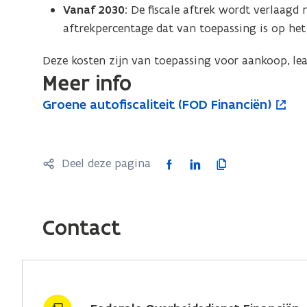
Vanaf 2030
: De fiscale aftrek wordt verlaagd
aftrekpercentage dat van toepassing is op het 
Deze kosten zijn van toepassing voor aankoop, lea
Meer info
G
Groene autofiscaliteit (FOD Financiën)
G
o
r
r
p
o
o
e
e
e
n
F
L
K
Deel deze pagina
n
n
t
a
i
o
e
e
i
c
n
p
a
a
n
u
e
k
i
Contact
u
n
t
b
e
e
o
t
i
o
d
e
f
o
e
o
i
r
i
f
u
k
n
l
s