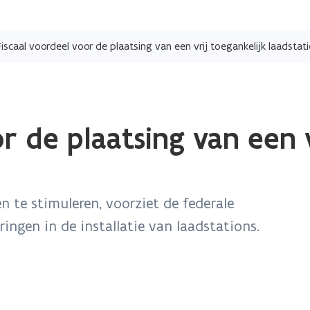
Overslaan
en
Fiscaal voordeel voor de plaatsing van een vrij toegankelijk laadstat
naar
de
inhoud
gaan
r de plaatsing van een v
n te stimuleren, voorziet de federale
ringen in de installatie van laadstations.