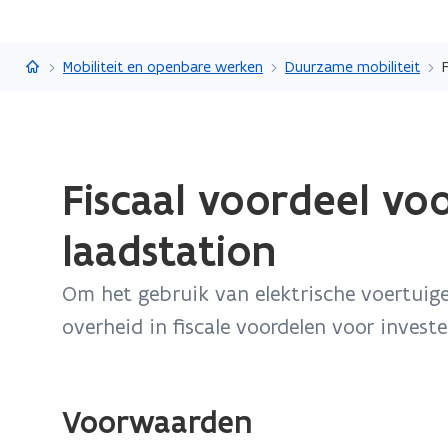
Vlaanderen.be
Mobiliteit en openbare werken
Duurzame mobiliteit
Gedaan
Fiscaal voordeel voo
met
laden.
laadstation
U
bevindt
​Om het gebruik van elektrische voertuige
zich
op:
overheid in fiscale voordelen voor investe
Fiscaal
voordeel
voor
Voorwaarden
de