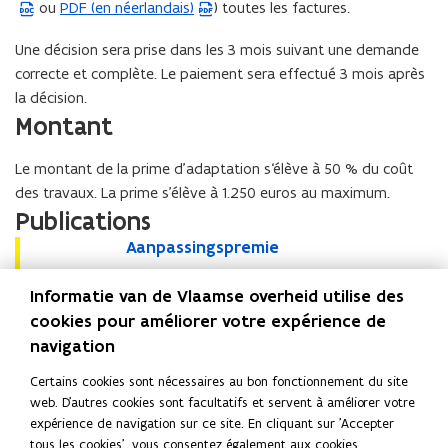
ou
PDF (en néerlandais)
) toutes les factures.
(
f
L
i
Une décision sera prise dans les 3 mois suivant une demande
e
c
correcte et complète. Le paiement sera effectué 3 mois après
f
h
la décision.
i
i
Montant
c
e
h
r
Le montant de la prime d’adaptation s‘élève à 50 % du coût
i
W
des travaux. La prime s’élève à 1.250 euros au maximum.
e
o
Publications
r
r
A
Aanpassingspremie
A
p
d
a
a
d
s
Folder • janvier 2026
n
n
Informatie van de Vlaamse overheid utilise des
f
'
p
p
cookies pour améliorer votre expérience de
s
o
a
a
Lire cette page en :
Nederlands
English
Deutsch
navigation
'
u
s
s
Partager cette page
o
v
s
s
Certains cookies sont nécessaires au bon fonctionnement du site
i
u
r
i
F
L
C
web. D'autres cookies sont facultatifs et servent à améliorer votre
n
n
v
i
a
i
o
expérience de navigation sur ce site. En cliquant sur 'Accepter
g
g
r
r
c
n
p
tous les cookies', vous consentez également aux cookies