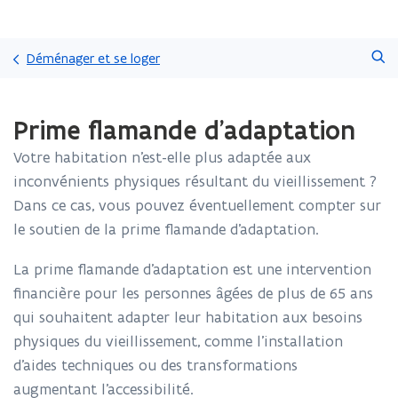
Passer
Faire
directement
Déménager et se loger
une
au
recherche
contenu
Chargement
Prime flamande d’adaptation
terminé.
Vous
Votre habitation n’est-elle plus adaptée aux
vous
trouvez
inconvénients physiques résultant du vieillissement ?
à:
Dans ce cas, vous pouvez éventuellement compter sur
Prime
le soutien de la prime flamande d’adaptation.
flamande
d’adaptation
La prime flamande d’adaptation est une intervention
financière pour les personnes âgées de plus de 65 ans
qui souhaitent adapter leur habitation aux besoins
physiques du vieillissement, comme l’installation
d’aides techniques ou des transformations
augmentant l’accessibilité.