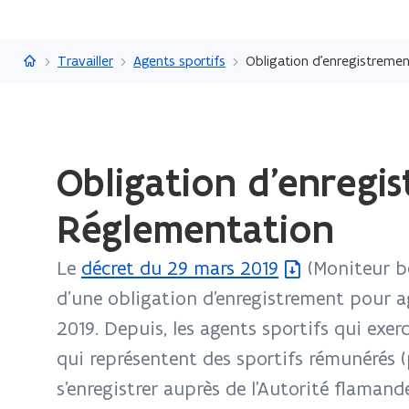
Flandre.be
Travailler
Agents sportifs
Obligation d’enregistremen
Chargement
Obligation d’enregis
terminé.
Vous
Réglementation
vous
trouvez
Le
décret du 29 mars 2019
(Moniteur be
(
à:
Obligation
d’une obligation d’enregistrement pour age
f
d’enregistrement
2019. Depuis, les agents sportifs qui exer
i
pour
qui représentent des sportifs rémunérés (
c
les
s’enregistrer auprès de l’Autorité flamand
h
agents