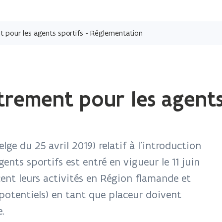
Passer
directement
t pour les agents sportifs - Réglementation
au
contenu
trement pour les agents 
lge du 25 avril 2019) relatif à l’introduction
nts sportifs est entré en vigueur le 11 juin
cent leurs activités en Région flamande et
potentiels) en tant que placeur doivent
e.