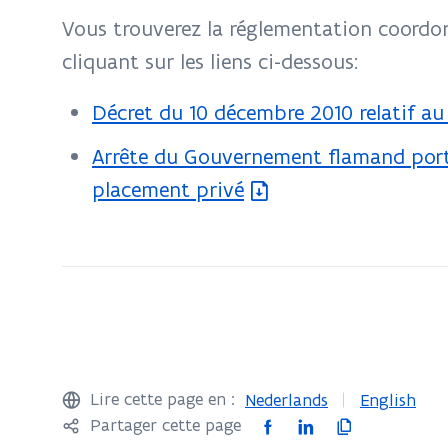
sportifs
i
Vous trouverez la réglementation coordon
-
e
cliquant sur les liens ci-dessous:
Réglementation
r
s
Décret du 10 décembre 2010 relatif a
(
'
f
Arrête du Gouvernement flamand porta
(
o
i
placement privé
f
u
c
i
v
h
c
r
i
h
i
e
i
r
r
e
a
s
r
Lire cette page en :
Nederlands
English
d
'
s
F
L
C
Partager cette page
a
o