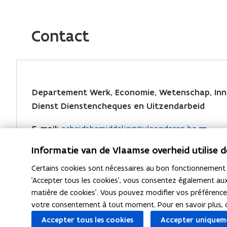
a
i
o
'
n
u
c
n
p
o
s
e
k
i
v
Contact
u
b
e
e
u
r
v
o
d
r
n
i
r
o
i
l
e
r
k
n
e
i
Departement Werk, Economie, Wetenschap, Inn
n
a
S
S
l
r
Dienst Dienstencheques en Uitzendarbeid
'
'
i
o
d
a
o
o
e
E-mail
:
arbeidsbemiddeling@vlaanderen.be
u
(
a
d
u
u
n
S
v
n
Informatie van de Vlaamse overheid utilise 
Telefoon
: 02 553 43 08
v
v
a
'
e
s
r
r
Certains cookies sont nécessaires au bon fonctionnement du
n
o
Postadres
:
l
i
i
'Accepter tous les cookies', vous consentez également aux
u
u
s
Koning Albert II-laan 15 bus 380, 1210 Brussel, Bel
matière de cookies'. Vous pouvez modifier vos préférence
r
r
l
n
v
u
votre consentement à tout moment. Pour en savoir plus, 
a
a
r
e
e
n
Accepter tous les cookies
Accepter uniqueme
d
d
i