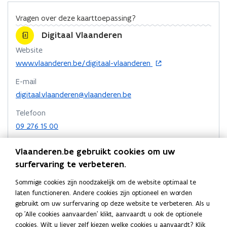
o
d
e
Vragen over deze kaarttoepassing?
o
i
r
k
n
l
Digitaal Vlaanderen
o
o
i
Website
p
p
n
o
www.vlaanderen.be/digitaal-vlaanderen
e
e
k
p
E-mail
n
n
n
e
t
t
a
n
digitaal.vlaanderen@vlaanderen.be
t
i
i
a
Telefoon
i
n
n
r
09 276 15 00
n
n
n
k
n
i
i
l
Adres
i
Vlaanderen.be gebruikt cookies om uw
e
e
e
Digitaal Vlaanderen
e
surfervaring te verbeteren.
u
u
m
u
Herman Teirlinckgebouw
w
w
b
w
Sommige cookies zijn noodzakelijk om de website optimaal te
Havenlaan 88, 1000 Brussel, België
v
v
v
o
laten functioneren. Andere cookies zijn optioneel en worden
o
Routeplanner
e
e
e
r
gebruikt om uw surfervaring op deze website te verbeteren. Als u
p
n
op 'Alle cookies aanvaarden' klikt, aanvaardt u ook de optionele
n
e
Digitaal Vlaanderen
n
d
s
cookies. Wilt u liever zelf kiezen welke cookies u aanvaardt? Klik
n