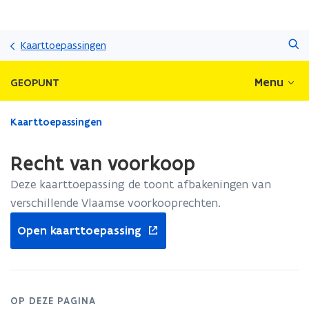
Overslaan
Zoeken
en
Kaarttoepassingen
naar
de
Menu
GEOPUNT
inhoud
gaan
Gedaan
Kaarttoepassingen
met
laden.
Recht van voorkoop
U
bevindt
Deze kaarttoepassing de toont afbakeningen van
zich
verschillende Vlaamse voorkooprechten.
op:
opent
Recht
Open kaarttoepassing
in
van
nieuw
voorkoop
venster
OP DEZE PAGINA