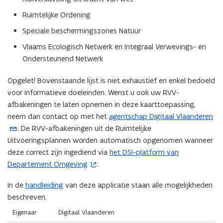
Ruimtelijke Ordening
Speciale beschermingszones Natuur
Vlaams Ecologisch Netwerk en Integraal Verwevings- en
Ondersteunend Netwerk
Opgelet! Bovenstaande lijst is niet exhaustief en enkel bedoeld
voor informatieve doeleinden. Wenst u ook uw RVV-
afbakeningen te laten opnemen in deze kaarttoepassing,
neem dan contact op met het
agentschap Digitaal Vlaanderen
(
. De RVV-afbakeningen uit de Ruimtelijke
o
Uitvoeringsplannen worden automatisch opgenomen wanneer
p
deze correct zijn ingediend via
het DSI-platform van
e
(
Departement Omgeving
.
n
o
t
p
In de
handleiding
van deze applicatie staan alle mogelijkheden
i
e
beschreven.
n
n
(Scroll
(Scroll
u
t
Eigenaar
Digitaal Vlaanderen
links)
rechts)