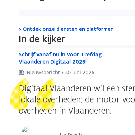
(Klik
op
> Ontdek onze diensten en platformen
de
In de kijker
afbeelding
voor
S
S
Schrijf vanaf nu in voor Trefdag
een
c
c
Vlaanderen Digitaal 2026!
vergrote
h
h
weergave)
Nieuwsbericht • 30 juni 2026
r
r
i
i
Digitaal Vlaanderen wil een ste
j
j
f
lokale overheden; de motor voo
f
v
v
overheden in Vlaanderen.
a
a
n
n
a
a
f
Jan Smedts