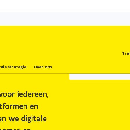
Overslaan
en
naar
de
inhoud
gaan
Tre
tale strategie
Over ons
voor iedereen,
atformen en
en we digitale