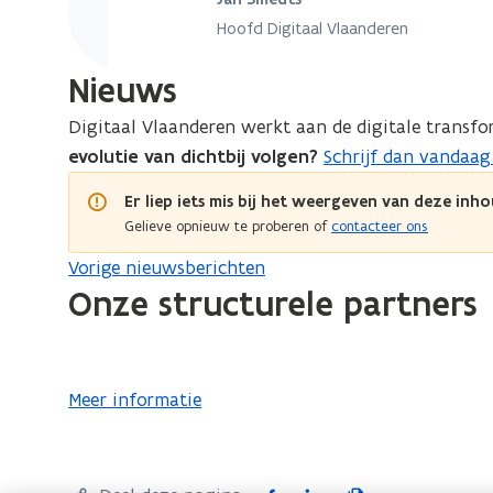
f
n
Hoofd Digitaal Vlaanderen
n
u
u
i
Nieuws
n
i
v
Digitaal Vlaanderen werkt aan de digitale transf
n
o
evolutie van dichtbij volgen?
Schrijf dan vandaag
v
o
o
Er liep iets mis bij het weergeven van deze inho
r
o
Gelieve opnieuw te proberen of
contacteer ons
T
r
r
Vorige nieuwsberichten
T
e
Onze structurele partners
r
f
d
e
a
f
o
g
d
p
Meer informatie
V
a
e
l
g
n
a
V
t