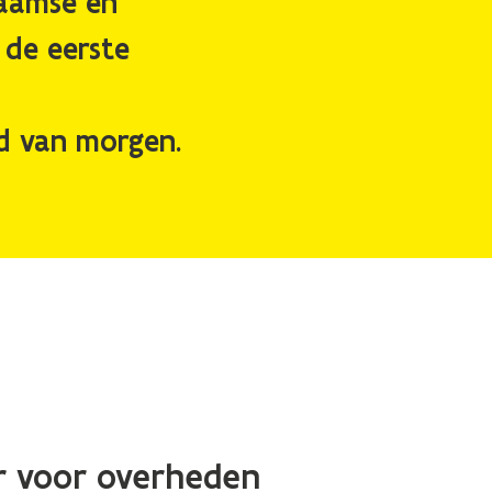
laamse en
n de eerste
d van morgen.
r voor overheden​