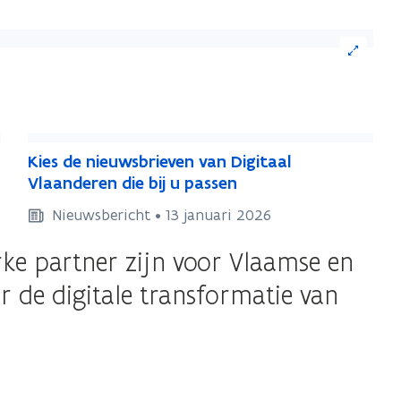
K
K
Kies de nieuwsbrieven van Digitaal
i
i
Vlaanderen die bij u passen
e
e
Nieuwsbericht • 13 januari 2026
s
s
d
d
rke partner zijn voor Vlaamse en
e
e
n
r de digitale transformatie van
n
i
i
e
e
u
u
w
w
s