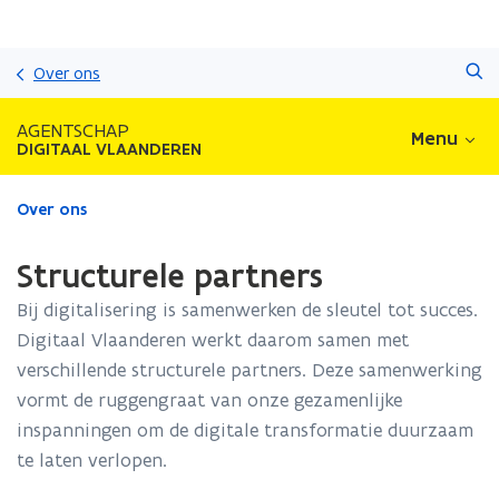
Overslaan
Zoeken
en
Over ons
naar
de
AGENTSCHAP
Menu
inhoud
DIGITAAL VLAANDEREN
gaan
Gedaan
Over ons
met
laden.
Structurele partners
U
bevindt
Bij digitalisering is samenwerken de sleutel tot succes.
zich
Digitaal Vlaanderen werkt daarom samen met
op:
verschillende structurele partners. Deze samenwerking
Structurele
partners
vormt de ruggengraat van onze gezamenlijke
inspanningen om de digitale transformatie duurzaam
te laten verlopen.