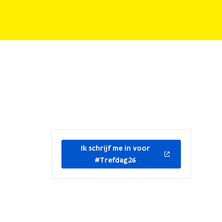
opent
Ik schrijf me in voor
in
#Trefdag26
nieuw
venster