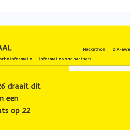
Overslaan
en
naar
de
inhoud
AAL
gaan
Hackathon
DIA-awa
ische informatie
Informatie voor partners
6 draait dit
in een
ats op
22