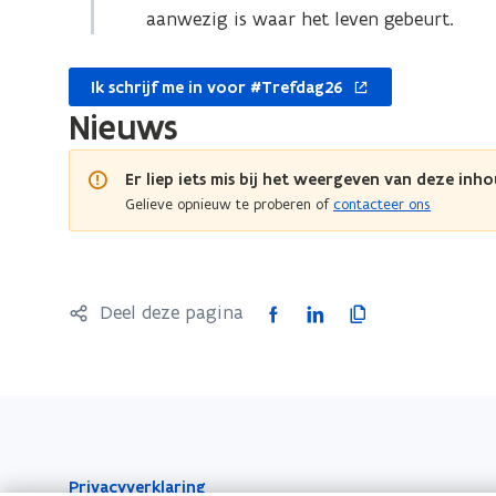
aanwezig is waar het leven gebeurt.
opent
Ik schrijf me in voor #Trefdag26
in
Nieuws
nieuw
venster
Er liep iets mis bij het weergeven van deze inho
Gelieve opnieuw te proberen of
contacteer ons
F
L
K
Deel deze pagina
a
i
o
c
n
p
e
k
i
b
e
e
o
d
e
Privacyverklaring
o
i
r