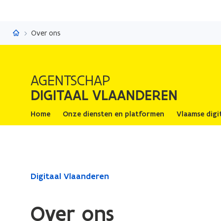
Digitaal Vlaanderen
Over ons
AGENTSCHAP
DIGITAAL VLAANDEREN
Home
Onze diensten en platformen
Vlaamse digi
Gedaan
Digitaal Vlaanderen
met
laden.
Over ons
U