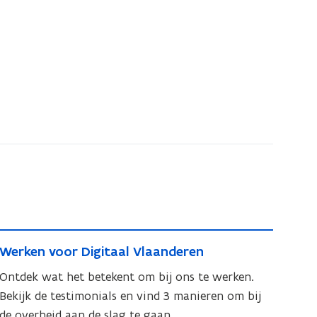
W
W
Werken voor Digitaal Vlaanderen
e
e
r
Ontdek wat het betekent om bij ons te werken.
r
k
Bekijk de testimonials en vind 3 manieren om bij
k
e
de overheid aan de slag te gaan.