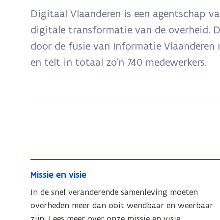
bevindt
Digitaal Vlaanderen is een agentschap v
zich
digitale transformatie van de overheid. 
op:
door de fusie van Informatie Vlaanderen m
Over
ons
en telt in totaal zo’n 740 medewerkers.
M
M
Missie en visie
i
i
s
In de snel veranderende samenleving moeten
s
s
overheden meer dan ooit wendbaar en weerbaar
s
i
zijn. Lees meer over onze missie en visie.