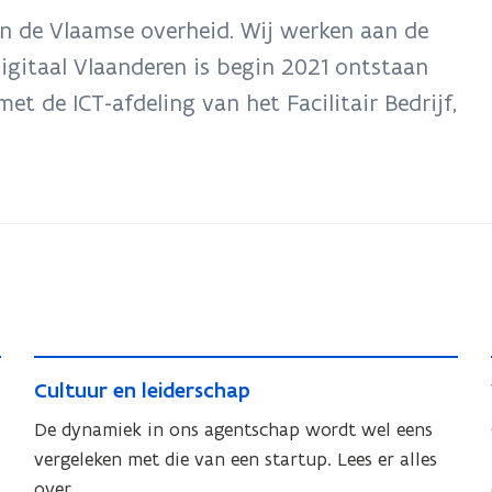
an de Vlaamse overheid. Wij werken aan de
Digitaal Vlaanderen is begin 2021 ontstaan
et de ICT-afdeling van het Facilitair Bedrijf,
C
C
Cultuur en leiderschap
u
u
l
De dynamiek in ons agentschap wordt wel eens
l
t
vergeleken met die van een startup. Lees er alles
t
u
over.