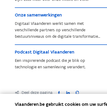
i
e
e
O
e
e
O
Onze samenwerkingen
n
n
n
n
v
z
Digitaal Vlaanderen werkt samen met
v
z
i
e
verschillende partners op verschillende
i
e
s
s
bestuursniveaus om de digitale transformatie
s
s
i
a
duurzaam te laten verlopen.
a
i
e
P
m
m
e
P
Podcast Digitaal Vlaanderen
o
e
e
o
n
d
Een inspirerende podcast die je blik op
n
d
w
c
technologie en samenleving verandert.
w
c
e
a
a
e
r
s
s
r
k
t
t
k
i
D
F
L
K
D
Deel deze pagina
i
n
i
a
i
o
i
g
n
g
Vlaanderen.be gebruikt cookies om uw surfe
c
n
p
g
e