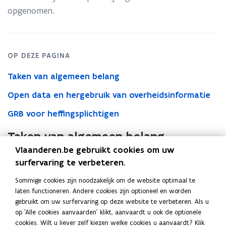
opgenomen.
OP DEZE PAGINA
Taken van algemeen belang
Open data en hergebruik van overheidsinformatie
GRB voor heffingsplichtigen
Taken van algemeen belang
Vlaanderen.be gebruikt cookies om uw
T
T
Taken van algemeen belang
a
surfervaring te verbeteren.
a
k
k
Open data en hergebruik van
Sommige cookies zijn noodzakelijk om de website optimaal te
e
e
laten functioneren. Andere cookies zijn optioneel en worden
n
overheidsinformatie
n
gebruikt om uw surfervaring op deze website te verbeteren. Als u
v
v
op 'Alle cookies aanvaarden' klikt, aanvaardt u ook de optionele
O
a
O
a
Open data en hergebruik van overheidsinformatie
cookies. Wilt u liever zelf kiezen welke cookies u aanvaardt? Klik
p
n