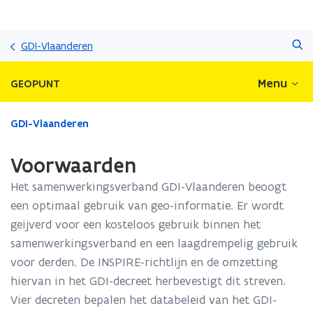
Overslaan
Zoeken
en
GDI-Vlaanderen
naar
de
Menu
GEOPUNT
inhoud
gaan
Gedaan
GDI-Vlaanderen
met
laden.
Voorwaarden
U
bevindt
Het samenwerkingsverband GDI-Vlaanderen beoogt
zich
een optimaal gebruik van geo-informatie. Er wordt
op:
geijverd voor een kosteloos gebruik binnen het
Voorwaarden
samenwerkingsverband en een laagdrempelig gebruik
voor derden. De INSPIRE-richtlijn en de omzetting
hiervan in het GDI-decreet herbevestigt dit streven.
Vier decreten bepalen het databeleid van het GDI-