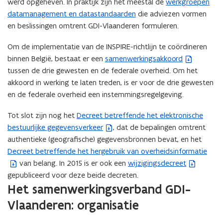
werd opgeheven. In praktijk zijn het meestal de
werkgroepen
i
datamanagement en datastandaarden
die adviezen vormen
e
en beslissingen omtrent GDI-Vlaanderen formuleren.
u
w
Om de implementatie van de INSPIRE-richtlijn te coördineren
v
binnen België, bestaat er een
samenwerkingsakkoord
(
e
tussen de drie gewesten en de federale overheid. Om het
b
n
akkoord in werking te laten treden, is er voor de drie gewesten
e
s
en de federale overheid een instemmingsregelgeving.
s
t
t
e
Tot slot zijn nog het
Decreet betreffende het elektronische
(
a
r
bestuurlijke gegevensverkeer
, dat de bepalingen omtrent
b
n
)
authentieke (geografische) gegevensbronnen bevat, en het
e
d
Decreet betreffende het hergebruik van overheidsinformatie
(
s
o
van belang. In 2015 is er ook een
wijzigingsdecreet
b
t
(
p
gepubliceerd voor deze beide decreten.
e
a
b
e
Het samenwerkingsverband GDI-
s
n
e
n
t
d
s
Vlaanderen: organisatie
t
a
o
t
i