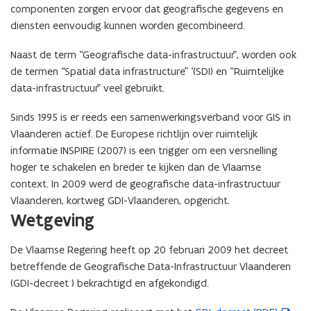
a
a
?
componenten zorgen ervoor dat geografische gegevens en
a
r
diensten eenvoudig kunnen worden gecombineerd.
r
d
d
e
Naast de term “Geografische data-infrastructuur”, worden ook
e
n
de termen “Spatial data infrastructure” ‘(SDI) en “Ruimtelijke
n
e
e
data-infrastructuur” veel gebruikt.
n
n
k
k
Sinds 1995 is er reeds een samenwerkingsverband voor GIS in
w
w
a
Vlaanderen actief. De Europese richtlijn over ruimtelijk
a
l
informatie INSPIRE (2007) is een trigger om een versnelling
l
i
hoger te schakelen en breder te kijken dan de Vlaamse
i
t
context. In 2009 werd de geografische data-infrastructuur
t
e
Vlaanderen, kortweg GDI-Vlaanderen, opgericht.
e
i
Wetgeving
i
t
t
s
s
n
De Vlaamse Regering heeft op 20 februari 2009 het decreet
n
o
betreffende de Geografische Data-Infrastructuur Vlaanderen
o
r
(GDI-decreet ) bekrachtigd en afgekondigd.
r
m
m
e