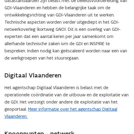
datastandaarden zijn belast met de beleidsvoorbereiding van
a
e
GDI-Vlaanderen en hebben de belangrijke taak om de
p
r
ontwikkelingsrichting van GDI-Vlaanderen uit te werken.
p
)
Technische aspecten worden verder uitgediept in het GDI-
l
netwerkoverleg (kortweg GNO). Dit is een overleg van GDI-
i
experten dat een aantal keren per jaar samenkomt om
c
allerhande technische zaken ivm de GDI en INSPIRE te
a
bespreken. Indien nodig kan geëscaleerd worden naar een van
t
de werkgroepen van het stuurorgaan.
i
e
)
Digitaal Vlaanderen
Het agentschap Digitaal Vlaanderen is belast met de
operationele coördinatie van de uitbouw en de exploitatie van
de GDI. Het verzorgt onder andere de exploitatie van het
geoportaal.
Meer informatie over het agentschap Digitaal
Vlaanderen.
Knooppunten - netwerk