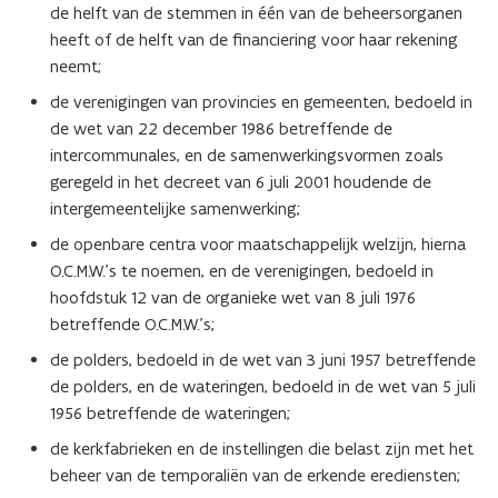
e
t
de helft van de stemmen in één van de beheersorganen
r
e
heeft of de helft van de financiering voor haar rekening
)
r
neemt;
)
de verenigingen van provincies en gemeenten, bedoeld in
de wet van 22 december 1986 betreffende de
intercommunales, en de samenwerkingsvormen zoals
geregeld in het decreet van 6 juli 2001 houdende de
intergemeentelijke samenwerking;
de openbare centra voor maatschappelijk welzijn, hierna
O.C.M.W.’s te noemen, en de verenigingen, bedoeld in
hoofdstuk 12 van de organieke wet van 8 juli 1976
betreffende O.C.M.W.’s;
de polders, bedoeld in de wet van 3 juni 1957 betreffende
de polders, en de wateringen, bedoeld in de wet van 5 juli
1956 betreffende de wateringen;
de kerkfabrieken en de instellingen die belast zijn met het
beheer van de temporaliën van de erkende erediensten;