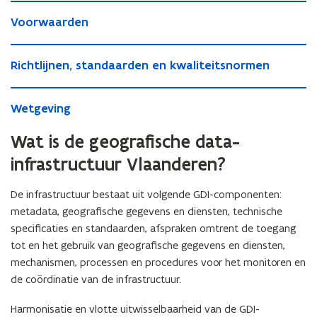
a
V
r
V
Voorwaarden
r
o
o
o
o
o
m
o
R
m
r
G
R
Richtlijnen, standaarden en kwaliteitsnormen
r
i
G
w
D
i
w
c
D
a
I
c
W
a
h
I
a
e
W
Wetgeving
h
e
a
t
e
r
n
e
t
t
r
l
n
d
h
t
Wat is de geografische data-
l
g
d
i
h
e
o
g
i
e
e
j
o
n
e
infrastructuur Vlaanderen?
e
j
v
n
n
e
d
v
n
i
e
d
e
De infrastructuur bestaat uit volgende GDI-componenten:
i
e
n
n
e
e
n
metadata, geografische gegevens en diensten, technische
n
g
,
e
l
g
,
specificaties en standaarden, afspraken omtrent de toegang
s
l
n
s
t
n
tot en het gebruik van geografische gegevens en diensten,
e
t
a
e
m
mechanismen, processen en procedures voor het monitoren en
a
n
m
e
de coördinatie van de infrastructuur.
n
d
e
n
d
a
n
?
Harmonisatie en vlotte uitwisselbaarheid van de GDI-