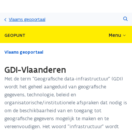
Overslaan
Zoeken
en
Vlaams geoportaal
naar
de
Menu
GEOPUNT
inhoud
gaan
Gedaan
Vlaams geoportaal
met
laden.
GDI-Vlaanderen
U
bevindt
Met de term “Geografische data-infrastructuur” (GDI)
zich
wordt het geheel aangeduid van geografische
op:
gegevens, technologie, beleid en
GDI-
Vlaanderen
organisatorische/institutionele afspraken dat nodig is
om de beschikbaarheid van en toegang tot
geografische gegevens mogelijk te maken en te
vereenvoudigen. Het woord “infrastructuur” wordt