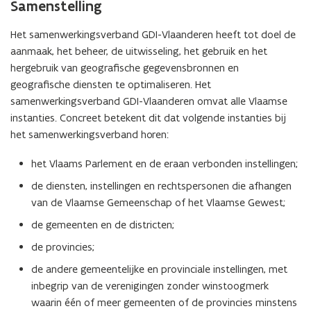
n
p
a
Samenstelling
n
d
e
n
n
o
n
d
Het samenwerkingsverband GDI-Vlaanderen heeft tot doel de
i
p
t
o
aanmaak, het beheer, de uitwisseling, het gebruik en het
e
e
i
p
hergebruik van geografische gegevensbronnen en
u
n
n
e
geografische diensten te optimaliseren. Het
w
t
n
n
samenwerkingsverband GDI-Vlaanderen omvat alle Vlaamse
v
i
i
t
instanties. Concreet betekent dit dat volgende instanties bij
e
n
e
i
het samenwerkingsverband horen:
n
n
u
n
s
het Vlaams Parlement en de eraan verbonden instellingen;
i
w
n
t
e
v
i
de diensten, instellingen en rechtspersonen die afhangen
e
u
e
e
van de Vlaamse Gemeenschap of het Vlaamse Gewest;
r
w
n
u
)
de gemeenten en de districten;
v
s
w
de provincies;
e
t
v
n
e
e
de andere gemeentelijke en provinciale instellingen, met
s
r
n
inbegrip van de verenigingen zonder winstoogmerk
t
)
s
waarin één of meer gemeenten of de provincies minstens