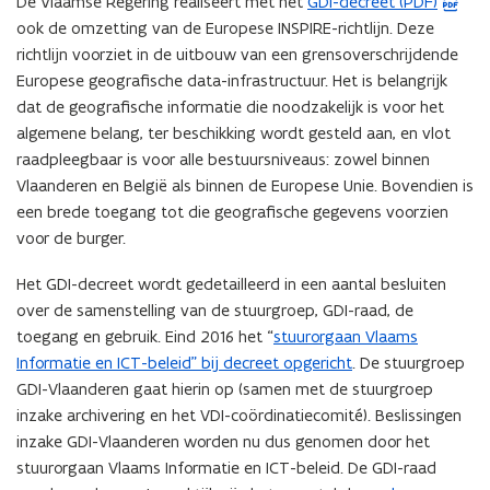
De Vlaamse Regering realiseert met het
GDI-decreet (PDF)
(
e
n
ook de omzetting van de Europese INSPIRE-richtlijn. Deze
P
n
richtlijn voorziet in de uitbouw van een grensoverschrijdende
D
Europese geografische data-infrastructuur. Het is belangrijk
F
dat de geografische informatie die noodzakelijk is voor het
b
algemene belang, ter beschikking wordt gesteld aan, en vlot
e
raadpleegbaar is voor alle bestuursniveaus: zowel binnen
s
Vlaanderen en België als binnen de Europese Unie. Bovendien is
t
een brede toegang tot die geografische gegevens voorzien
a
voor de burger.
n
d
Het GDI-decreet wordt gedetailleerd in een aantal besluiten
o
over de samenstelling van de stuurgroep, GDI-raad, de
p
toegang en gebruik. Eind 2016 het “
stuurorgaan Vlaams
e
Informatie en ICT-beleid” bij decreet opgericht
. De stuurgroep
n
GDI-Vlaanderen gaat hierin op (samen met de stuurgroep
t
inzake archivering en het VDI-coördinatiecomité). Beslissingen
i
inzake GDI-Vlaanderen worden nu dus genomen door het
n
stuurorgaan Vlaams Informatie en ICT-beleid. De GDI-raad
n