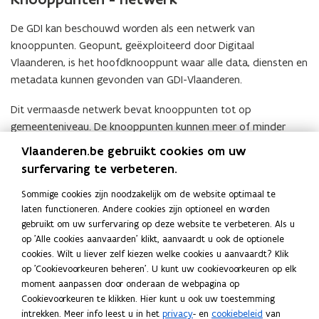
De GDI kan beschouwd worden als een netwerk van
knooppunten. Geopunt, geëxploiteerd door Digitaal
Vlaanderen, is het hoofdknooppunt waar alle data, diensten en
metadata kunnen gevonden van GDI-Vlaanderen.
Dit vermaasde netwerk bevat knooppunten tot op
gemeenteniveau. De knooppunten kunnen meer of minder
uitgebouwd zijn voor de uitwisseling van data en diensten. Een
Vlaanderen.be gebruikt cookies om uw
goed uitgebouwd knooppunt dat ook diensten kan aanbieden
surfervaring te verbeteren.
aan kleinere knooppunten wordt als een medio-knooppunt
Sommige cookies zijn noodzakelijk om de website optimaal te
bestempeld (bv. DOV-knooppunt, GDI-MercatorNet,…).
laten functioneren. Andere cookies zijn optioneel en worden
gebruikt om uw surfervaring op deze website te verbeteren. Als u
Bestuurscomités
op 'Alle cookies aanvaarden' klikt, aanvaardt u ook de optionele
cookies. Wilt u liever zelf kiezen welke cookies u aanvaardt? Klik
Voor bepaalde projecten binnen GDI-Vlaanderen werden
op 'Cookievoorkeuren beheren'. U kunt uw cookievoorkeuren op elk
bestuurscomités opgericht. Deze bestuurscomités hebben een
moment aanpassen door onderaan de webpagina op
Cookievoorkeuren te klikken. Hier kunt u ook uw toestemming
consulterende rol maar kunnen daarnaast ook meer de
intrekken. Meer info leest u in het
privacy
- en
cookiebeleid
van
inhoudelijke-business aspecten aansturen. Een voorbeeld van