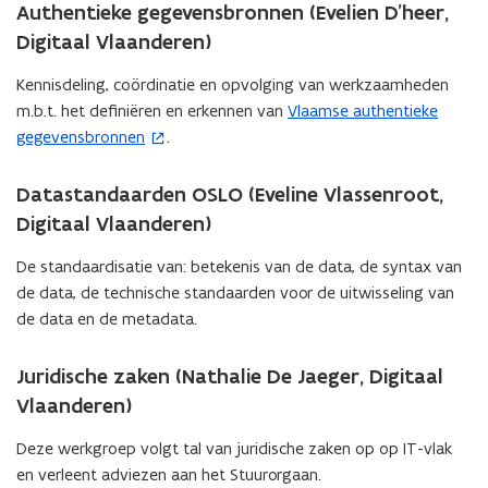
Authentieke gegevensbronnen (Evelien D’heer,
Digitaal Vlaanderen)
Kennisdeling, coördinatie en opvolging van werkzaamheden
m.b.t. het definiëren en erkennen van
Vlaamse authentieke
(
gegevensbronnen
.
o
p
e
Datastandaarden OSLO (Eveline Vlassenroot,
n
Digitaal Vlaanderen)
t
De standaardisatie van: betekenis van de data, de syntax van
i
de data, de technische standaarden voor de uitwisseling van
n
de data en de metadata.
n
i
Juridische zaken (Nathalie De Jaeger, Digitaal
e
u
Vlaanderen)
w
Deze werkgroep volgt tal van juridische zaken op op IT-vlak
v
en verleent adviezen aan het Stuurorgaan.
e