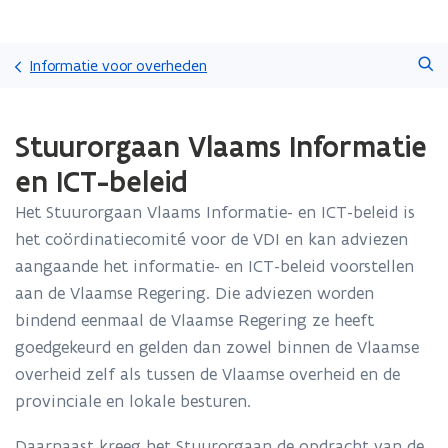
Overslaan
Zoeken
en
Informatie voor overheden
naar
de
Gedaan
inhoud
Stuurorgaan Vlaams Informatie
met
gaan
laden.
en ICT-beleid
U
bevindt
Het Stuurorgaan Vlaams Informatie- en ICT-beleid is
zich
het coördinatiecomité voor de VDI en kan adviezen
op:
Stuurorgaan
aangaande het informatie- en ICT-beleid voorstellen
Vlaams
aan de Vlaamse Regering. Die adviezen worden
Informatie
bindend eenmaal de Vlaamse Regering ze heeft
en
goedgekeurd en gelden dan zowel binnen de Vlaamse
ICT-
beleid
overheid zelf als tussen de Vlaamse overheid en de
provinciale en lokale besturen.
Daarnaast kreeg het Stuurorgaan de opdracht van de