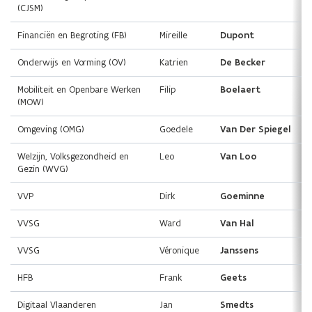
w
e
(CJSM)
l
l
v
n
o
o
e
Financiën en Begroting (FB)
Mireille
Dupont
s
p
p
n
t
i
i
Onderwijs en Vorming (OV)
Katrien
De Becker
s
n
n
e
t
o
o
r
Mobiliteit en Openbare Werken
Filip
Boelaert
p
p
e
(MOW)
)
d
d
r
e
Omgeving (OMG)
Goedele
Van Der Spiegel
e
)
V
V
Welzijn, Volksgezondheid en
Leo
Van Loo
l
l
Gezin (WVG)
a
a
a
a
VVP
Dirk
Goeminne
m
m
s
s
VVSG
Ward
Van Hal
e
e
d
d
VVSG
Véronique
Janssens
i
i
g
g
HFB
Frank
Geets
i
i
t
Digitaal Vlaanderen
Jan
Smedts
t