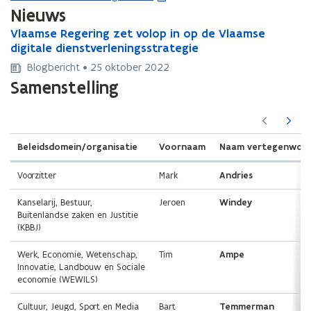
e
Nieuws
b
s
e
V
Vlaamse Regering zet volop in op de Vlaamse
V
t
s
l
digitale dienstverleningsstrategie
l
a
a
a
t
n
Blogbericht • 25 oktober 2022
a
a
a
Samenstelling
d
m
m
n
o
s
s
d
(Scroll
(Scroll
p
e
e
links)
rechts)
o
e
R
R
p
Beleidsdomein/organisatie
Voornaam
Naam vertegenwoor
e
e
n
e
g
g
t
Voorzitter
Mark
Andries
e
e
n
i
r
r
t
n
Kanselarij, Bestuur,
Jeroen
Windey
i
i
i
Buitenlandse zaken en Justitie
n
n
n
(KBBJ)
n
i
g
g
n
e
z
z
Werk, Economie, Wetenschap,
Tim
Ampe
i
e
e
u
Innovatie, Landbouw en Sociale
e
t
economie (WEWILS)
t
w
v
v
u
v
Cultuur, Jeugd, Sport en Media
Bart
Temmerman
o
o