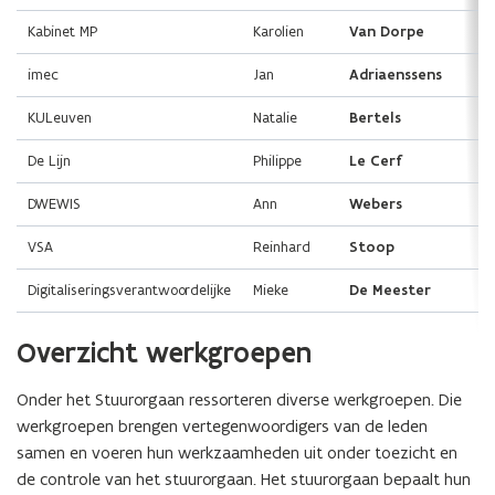
a
a
Kabinet MP
Karolien
Van Dorpe
l
l
e
e
imec
Jan
Adriaenssens
d
d
i
i
KULeuven
Natalie
Bertels
e
e
n
n
De Lijn
Philippe
Le Cerf
s
s
t
t
DWEWIS
Ann
Webers
v
v
e
e
VSA
Reinhard
Stoop
r
r
l
Digitaliseringsverantwoordelijke
Mieke
De Meester
l
e
e
n
n
Overzicht werkgroepen
i
i
n
n
Onder het Stuurorgaan ressorteren diverse werkgroepen. Die
g
g
werkgroepen brengen vertegenwoordigers van de leden
s
s
samen en voeren hun werkzaamheden uit onder toezicht en
s
s
t
t
de controle van het stuurorgaan. Het stuurorgaan bepaalt hun