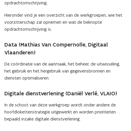
r
r
opdrachtomschrijving.
a
a
t
t
Hieronder vind je een overzicht van de werkgroepen, wie het
e
e
voorzitterschap zal opnemen en wat de beknopte
g
g
opdrachtomschrijving is.
i
i
e
e
Data (Mathias Van Compernolle, Digitaal
Vlaanderen)
De coördinatie van de aanmaak, het beheer, de uitwisseling,
het gebruik en het hergebruik van gegevensbronnen en
diensten optimaliseren.
Digitale dienstverlening (Daniël Verlé, VLAIO)
In de schoot van deze werkgroep wordt onder andere de
hoofdlokettenstrategie uitgewerkt en worden prioriteiten
bepaald inzake digitale dienstverlening.