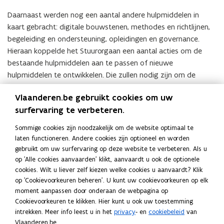
Daarnaast werden nog een aantal andere hulpmiddelen in
kaart gebracht: digitale bouwstenen, methodes en richtlijnen,
begeleiding en ondersteuning, opleidingen en governance.
Hieraan koppelde het Stuurorgaan een aantal acties om de
bestaande hulpmiddelen aan te passen of nieuwe
hulpmiddelen te ontwikkelen. Die zullen nodig zijn om de
digitale dienstverlenings
strategie te realiseren en de
Vlaanderen.be gebruikt cookies om uw
governance van de digitale dienstverleningsstrategie te
surfervaring te verbeteren.
operationaliseren.
Sommige cookies zijn noodzakelijk om de website optimaal te
Meer weten?
Raadpleeg hier de volledige digitale
laten functioneren. Andere cookies zijn optioneel en worden
dienstverleningsstrategie
voor de Vlaamse overheden.
gebruikt om uw surfervaring op deze website te verbeteren. Als u
op 'Alle cookies aanvaarden' klikt, aanvaardt u ook de optionele
cookies. Wilt u liever zelf kiezen welke cookies u aanvaardt? Klik
(Klik
op 'Cookievoorkeuren beheren'. U kunt uw cookievoorkeuren op elk
op
moment aanpassen door onderaan de webpagina op
de
Deel deze pagina
Cookievoorkeuren te klikken. Hier kunt u ook uw toestemming
afbeelding
intrekken. Meer info leest u in het
privacy
- en
cookiebeleid
van
voor
F
L
K
Vlaanderen.be.
een