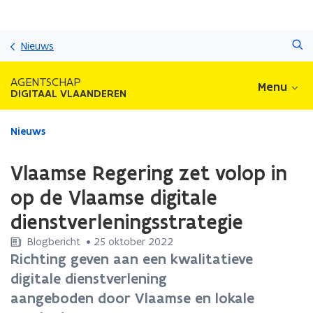
Overslaan
Zoeken
en
Nieuws
naar
de
AGENTSCHAP
Menu
inhoud
DIGITAAL VLAANDEREN
gaan
Gedaan
Nieuws
met
laden.
Vlaamse Regering zet volop in
U
bevindt
op de Vlaamse digitale
zich
dienstverleningsstrategie
op:
Vlaamse
Blogbericht
 •
25 oktober 2022
Regering
Richting geven aan een kwalitatieve
zet
digitale dienstverlening
volop
in
aangeboden door Vlaamse en lokale
op