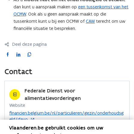
n
dan kunt u aanspraak maken op
een tussenkomst van het
n
OCMW
. Ook als u geen aanspraak maakt op die
i
tussenkomt kunt u bij een OCMW of
CAW
terecht om uw
e
financiële situatie te bespreken.
u
w
Deel deze pagina
v
F
L
K
e
a
i
o
n
c
n
p
s
Contact
e
k
i
t
b
e
e
e
o
d
e
Federale Dienst voor
r
o
i
r
alimentatievorderingen
)
k
n
l
Website
o
o
i
o
financien.belgium.be/nl/particulieren/gezin/onderhoudsg
p
p
n
p
eld/davo
e
e
e
k
Vlaanderen.be gebruikt cookies om uw
Telefoon
n
n
n
n