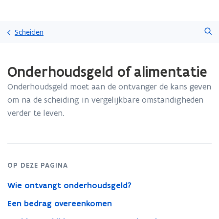
Overslaan
Zoeken
en
Scheiden
naar
de
Gedaan
inhoud
Onderhoudsgeld of alimentatie
met
gaan
laden.
Onderhoudsgeld moet aan de ontvanger de kans geven
U
bevindt
om na de scheiding in vergelijkbare omstandigheden
zich
verder te leven.
op:
Onderhoudsgeld
of
alimentatie
OP DEZE PAGINA
Wie ontvangt onderhoudsgeld?
Een bedrag overeenkomen