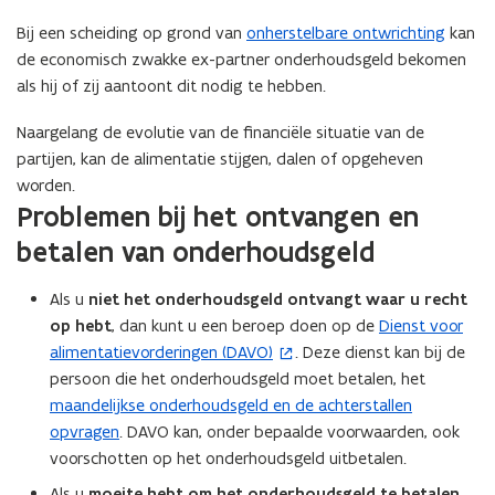
Bij een scheiding op grond van
onherstelbare ontwrichting
kan
de economisch zwakke ex-partner onderhoudsgeld bekomen
als hij of zij aantoont dit nodig te hebben.
Naargelang de evolutie van de financiële situatie van de
partijen, kan de alimentatie stijgen, dalen of opgeheven
worden.
Problemen bij het ontvangen en
betalen van onderhoudsgeld
Als u
niet het onderhoudsgeld ontvangt waar u recht
op hebt
, dan kunt u een beroep doen op de
Dienst voor
(
alimentatievorderingen (DAVO)
. Deze dienst kan bij de
o
persoon die het onderhoudsgeld moet betalen, het
p
maandelijkse onderhoudsgeld en de achterstallen
e
opvragen
. DAVO kan, onder bepaalde voorwaarden, ook
n
voorschotten op het onderhoudsgeld uitbetalen.
t
i
Als u
moeite hebt om het onderhoudsgeld te betalen
,