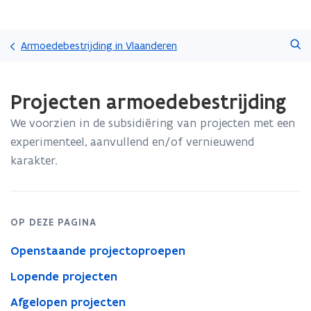
Overslaan
Zoeken
en
Armoedebestrijding in Vlaanderen
naar
de
Gedaan
inhoud
Projecten armoedebestrijding
met
gaan
laden.
We voorzien in de subsidiëring van projecten met een
U
bevindt
experimenteel, aanvullend en/of vernieuwend
zich
karakter.
op:
Projecten
armoedebestrijding
OP DEZE PAGINA
Openstaande projectoproepen
Lopende projecten
Afgelopen projecten