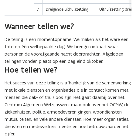
v
e
7
Dreigende uithuiszetting
Uithuiszetting dreigt
n
s
Wanneer tellen we?
t
e
De telling is een momentopname. We maken als het ware een
r
foto op één welbepaalde dag. We brengen in kaart waar
)
personen de voorafgaande nacht doorbrachten. Afgelopen
tellingen vonden plaats op een dag eind oktober.
Hoe tellen we?
Het succes van deze telling is afhankelijk van de samenwerking
met lokale diensten en organisaties die in contact komen met
mensen die dak- of thuisloos zijn. Het gaat daarbij over het
Centrum Algemeen Welzijnswerk maar ook over het OCMW, de
ziekenhuizen, politie, armoedeverenigingen, woondiensten,
mutualiteiten, en vele andere diensten. Hoe meer organisaties,
diensten en medewerkers meetellen hoe betrouwbaarder het
cijfer.