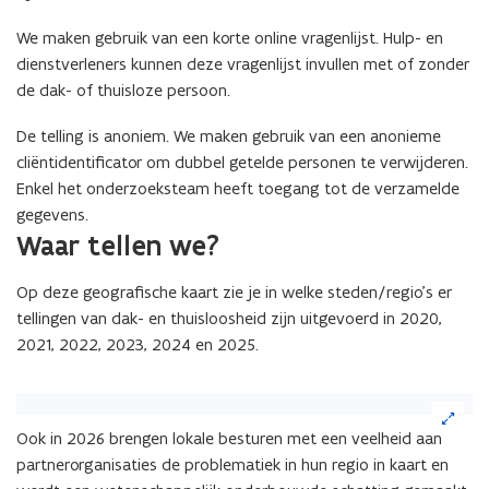
We maken gebruik van een korte online vragenlijst. Hulp- en
dienstverleners kunnen deze vragenlijst invullen met of zonder
de dak- of thuisloze persoon.
De telling is anoniem. We maken gebruik van een anonieme
cliëntidentificator om dubbel getelde personen te verwijderen.
Enkel het onderzoeksteam heeft toegang tot de verzamelde
gegevens.
Waar tellen we?
Op deze geografische kaart zie je in welke steden/regio’s er
tellingen van dak- en thuisloosheid zijn uitgevoerd in 2020,
2021, 2022, 2023, 2024 en 2025.
(Klik
op
Ook in 2026 brengen lokale besturen met een veelheid aan
de
partnerorganisaties de problematiek in hun regio in kaart en
afbeelding