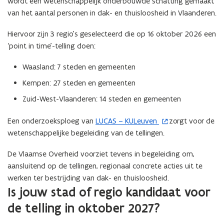
wordt een wetenschappelijk onderbouwde schatting gemaakt
voor
van het aantal personen in dak- en thuisloosheid in Vlaanderen.
een
vergrote
Hiervoor zijn 3 regio’s geselecteerd die op 16 oktober 2026 een
weergave)
‘point in time’-telling doen:
Waasland: 7 steden en gemeenten
Kempen: 27 steden en gemeenten
Zuid-West-Vlaanderen: 14 steden en gemeenten
Een onderzoeksploeg van
LUCAS – KULeuven
zorgt voor de
(
wetenschappelijke begeleiding van de tellingen.
o
p
De Vlaamse Overheid voorziet tevens in begeleiding om,
e
aansluitend op de tellingen, regionaal concrete acties uit te
n
werken ter bestrijding van dak- en thuisloosheid.
t
Is jouw stad of regio kandidaat voor
i
de telling in oktober 2027?
n
n