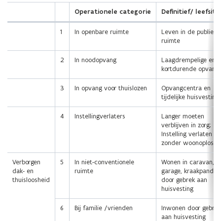
e
Operationele categorie
Definitief/ leefsitu
s
1
In openbare ruimte
Leven in de publieke
t
ruimte
a
n
2
In noodopvang
Laagdrempelige en
kortdurende opvang
d
o
3
In opvang voor thuislozen
Opvangcentra en
p
tijdelijke huisvesting
e
4
Instellingverlaters
Langer moeten
n
verblijven in zorg;
t
Instelling verlaten
i
zonder woonoplossi
n
Verborgen
5
In niet-conventionele
Wonen in caravan, hu
n
dak- en
ruimte
garage, kraakpand,…
i
thuisloosheid
door gebrek aan
e
huisvesting
u
6
Bij familie /vrienden
Inwonen door gebrek
w
aan huisvesting