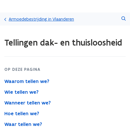
Overslaan
Zoeken
en
Armoedebestrijding in Vlaanderen
naar
de
Gedaan
inhoud
Tellingen dak- en thuisloosheid
met
gaan
laden.
U
bevindt
zich
OP DEZE PAGINA
op:
Tellingen
Waarom tellen we?
dak-
en
Wie tellen we?
thuisloosheid
Wanneer tellen we?
Hoe tellen we?
Waar tellen we?