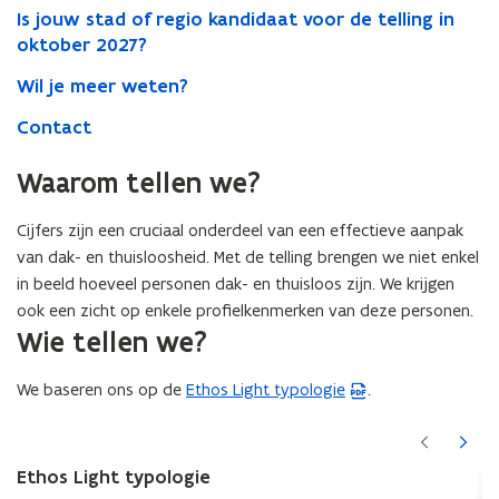
Is jouw stad of regio kandidaat voor de telling in
oktober 2027?
Wil je meer weten?
Contact
Waarom tellen we?
Cijfers zijn een cruciaal onderdeel van een effectieve aanpak
van dak- en thuisloosheid. Met de telling brengen we niet enkel
in beeld hoeveel personen dak- en thuisloos zijn. We krijgen
ook een zicht op enkele profielkenmerken van deze personen.
Wie tellen we?
We baseren ons op de
Ethos Light typologie
.
(
P
(Scroll
(Scroll
D
links)
rechts)
F
Ethos Light typologie
b