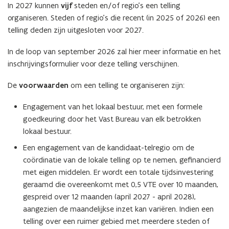
In 2027 kunnen
vijf
steden en/of regio’s een telling
i
organiseren. Steden of regio’s die recent (in 2025 of 2026) een
e
telling deden zijn uitgesloten voor 2027.
u
w
In de loop van september 2026 zal hier meer informatie en het
v
inschrijvingsformulier voor deze telling verschijnen.
e
n
De
voorwaarden
om een telling te organiseren zijn:
s
t
Engagement van het lokaal bestuur, met een formele
e
goedkeuring door het Vast Bureau van elk betrokken
r
lokaal bestuur.
)
Een engagement van de kandidaat-telregio om de
coördinatie van de lokale telling op te nemen, gefinancierd
met eigen middelen. Er wordt een totale tijdsinvestering
geraamd die overeenkomt met 0,5 VTE over 10 maanden,
gespreid over 12 maanden (april 2027 - april 2028),
aangezien de maandelijkse inzet kan variëren. Indien een
telling over een ruimer gebied met meerdere steden of