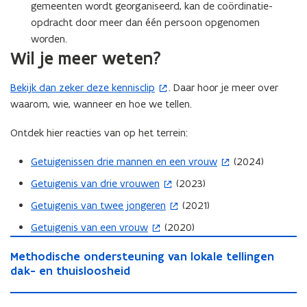
gemeenten wordt georganiseerd, kan de coördinatie-
opdracht door meer dan één persoon opgenomen
worden.
Wil je meer weten?
Bekijk dan zeker deze kennisclip
. Daar hoor je meer over
(
waarom, wie, wanneer en hoe we tellen.
o
p
Ontdek hier reacties van op het terrein:
e
n
Getuigenissen drie mannen en een vrouw
(2024)
(
t
o
Getuigenis van drie vrouwen
(2023)
(
i
p
o
n
Getuigenis van twee jongeren
(2021)
(
e
p
n
o
Getuigenis van een vrouw
(2020)
n
(
e
i
p
M
t
o
n
e
M
Methodische ondersteuning van lokale tellingen
e
e
i
p
t
u
e
dak- en thuisloosheid
t
n
n
e
i
t
w
h
t
n
n
h
T
n
o
v
i