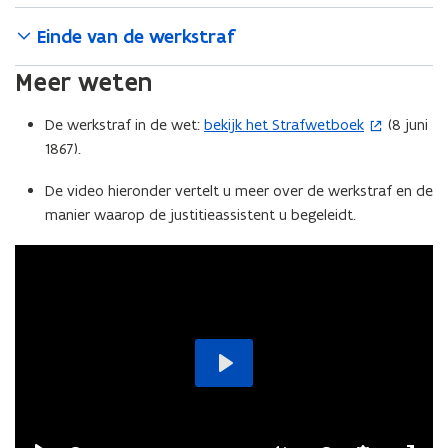
Einde van de werkstraf
Meer weten
De werkstraf in de wet:
bekijk het Strafwetboek
(8 juni
(
1867).
o
p
De video hieronder vertelt u meer over de werkstraf en de
e
manier waarop de justitieassistent u begeleidt.
n
t
i
n
n
i
e
Play
u
w
v