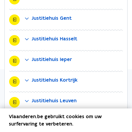
n
n
k
i
i
l
Justitiehuis Gent
e
e
e
u
u
m
w
w
b
Justitiehuis Hasselt
v
v
o
e
e
r
n
n
d
Justitiehuis Ieper
s
s
t
t
e
e
Justitiehuis Kortrijk
r
r
Justitiehuis Leuven
Vlaanderen.be gebruikt cookies om uw
Justitiehuis Mechelen
surfervaring te verbeteren.