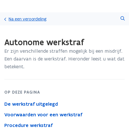
Overslaan
Zoeken
en
Na een veroordeling
naar
de
Gedaan
inhoud
Autonome werkstraf
met
gaan
laden.
Er zijn verschillende straffen mogelijk bij een misdrijf.
U
bevindt
Een daarvan is de werkstraf. Hieronder leest u wat dat
zich
betekent.
op:
Autonome
werkstraf
OP DEZE PAGINA
De werkstraf uitgelegd
Voorwaarden voor een werkstraf
Procedure werkstraf