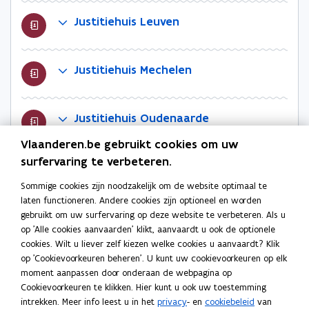
i
Justitiehuis Leuven
e
)
Justitiehuis Mechelen
Justitiehuis Oudenaarde
Vlaanderen.be gebruikt cookies om uw
surfervaring te verbeteren.
Justitiehuis Tongeren
Sommige cookies zijn noodzakelijk om de website optimaal te
laten functioneren. Andere cookies zijn optioneel en worden
Justitiehuis Turnhout
gebruikt om uw surfervaring op deze website te verbeteren. Als u
op 'Alle cookies aanvaarden' klikt, aanvaardt u ook de optionele
cookies. Wilt u liever zelf kiezen welke cookies u aanvaardt? Klik
op 'Cookievoorkeuren beheren'. U kunt uw cookievoorkeuren op elk
Justitiehuis Veurne
moment aanpassen door onderaan de webpagina op
Cookievoorkeuren te klikken. Hier kunt u ook uw toestemming
intrekken. Meer info leest u in het
privacy
- en
cookiebeleid
van