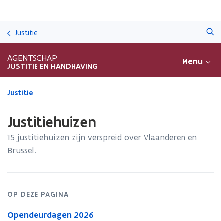
Overslaan
Zoeken
en
Justitie
naar
de
AGENTSCHAP
Menu
inhoud
JUSTITIE EN HANDHAVING
gaan
Gedaan
Justitie
met
laden.
Justitiehuizen
U
bevindt
15 justitiehuizen zijn verspreid over Vlaanderen en
zich
Brussel.
op:
Justitiehuizen
OP DEZE PAGINA
Opendeurdagen 2026