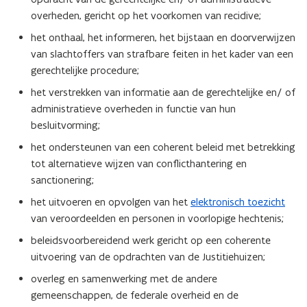
dat ons allemaal aanbelangt.
i
i
overheden, gericht op het voorkomen van recidive;
n
n
het onthaal, het informeren, het bijstaan en doorverwijzen
d
d
e
van slachtoffers van strafbare feiten in het kader van een
e
b
b
gerechtelijke procedure;
e
e
het verstrekken van informatie aan de gerechtelijke en/ of
s
s
administratieve overheden in functie van hun
t
t
besluitvorming;
e
e
f
f
het ondersteunen van een coherent beleid met betrekking
a
a
tot alternatieve wijzen van conflicthantering en
m
m
sanctionering;
i
i
l
l
het uitvoeren en opvolgen van het
elektronisch toezicht
i
i
van veroordeelden en personen in voorlopige hechtenis;
e
e
beleidsvoorbereidend werk gericht op een coherente
s
s
uitvoering van de opdrachten van de Justitiehuizen;
overleg en samenwerking met de andere
gemeenschappen, de federale overheid en de