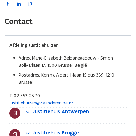
F
L
K
a
i
o
c
n
p
Contact
e
k
i
b
e
e
o
d
e
Afdeling Justitiehuizen
o
i
r
k
n
l
Adres: Marie-Elisabeth Belpairegebouw - Simon
o
o
i
Bolivarlaan 17, 1000 Brussel, België
p
p
n
Postadres: Koning Albert II-laan 15 bus 339, 1210
e
e
k
Brussel
n
n
n
t
t
a
T 02 553 25 70
i
i
a
justitiehuizen@vlaanderen.be
(
n
n
r
o
Justitiehuis Antwerpen
n
n
k
p
i
i
l
e
e
e
e
n
Justitiehuis Brugge
u
u
m