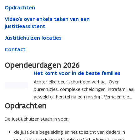
Opdrachten
Video's over enkele taken van een
justitieassistent
Justitiehuizen locaties
Contact
Opendeurdagen 2026
H
Het komt voor in de beste families
H
e
e
Achter elke deur schuilt een verhaal. Over
t
t
burenruzies, complexe scheidingen, intrafamiliaal
k
k
geweld of herstel na een misdrijf. Verhalen die
o
o
Opdrachten
soms dichterbij komen dan we denken. Na het
m
m
t
grote succes van de opendeurdagen in 2025
t
v
v
De Justitiehuizen staan in voor:
openen ook dit jaar verschillende Justitiehuizen
o
o
in Vlaanderen hun deuren voor het grote publiek.
o
o
de justitiële begeleiding en het toezicht van daders in
Ontdek wat Justitiehuizen écht doen, en waarom
r
r
opdracht van de gerechtelijke en/ of administratieve