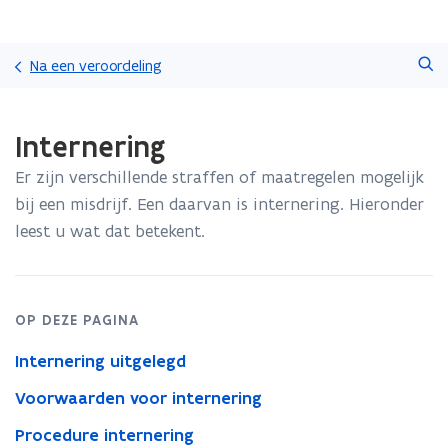
Overslaan
Zoeken
en
Na een veroordeling
naar
de
Gedaan
inhoud
Internering
met
gaan
laden.
Er zijn verschillende straffen of maatregelen mogelijk
U
bevindt
bij een misdrijf. Een daarvan is internering. Hieronder
zich
leest u wat dat betekent.
op:
Internering
OP DEZE PAGINA
Internering uitgelegd
Voorwaarden voor internering
Procedure internering