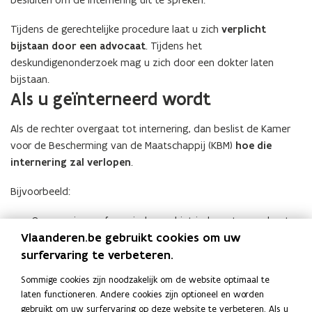
Tijdens de gerechtelijke procedure laat u zich
verplicht
bijstaan door een advocaat
. Tijdens het
deskundigenonderzoek mag u zich door een dokter laten
bijstaan.
Als u geïnterneerd wordt
Als de rechter overgaat tot internering, dan beslist de Kamer
voor de Bescherming van de Maatschappij (KBM)
hoe die
internering zal verlopen
.
Bijvoorbeeld:
Opname in een forensisch psychiatrisch centrum: u bent
Vlaanderen.be gebruikt cookies om uw
dan verplicht om daar te verblijven.
surfervaring te verbeteren.
Vrijlating op proef: u moet een aantal voorwaarden
naleven. Bijvoorbeeld dat u zich in een gespecialiseerde
Sommige cookies zijn noodzakelijk om de website optimaal te
instelling laat opnemen en behandelen of u zich thuis laat
laten functioneren. Andere cookies zijn optioneel en worden
gebruikt om uw surfervaring op deze website te verbeteren. Als u
begeleiden door een arts.