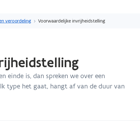
Overslaan
en
en veroordeling
Voorwaardelijke invrijheidstelling
naar
de
inhoud
gaan
ijheidstelling
en einde is, dan spreken we over een
elk type het gaat, hangt af van de duur van