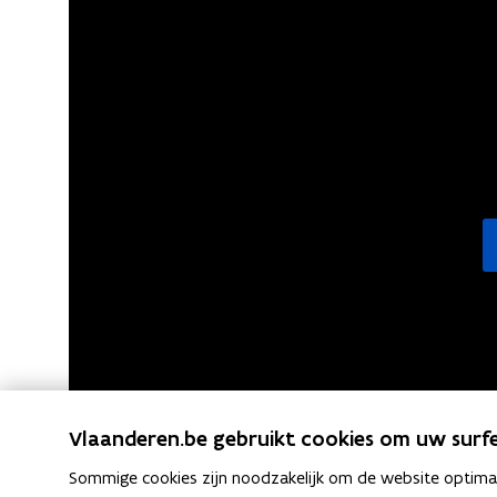
n
t
i
n
n
i
e
u
w
v
e
n
s
t
e
Vlaanderen.be gebruikt cookies om uw surfe
r
Sommige cookies zijn noodzakelijk om de website optimaal
)
Play