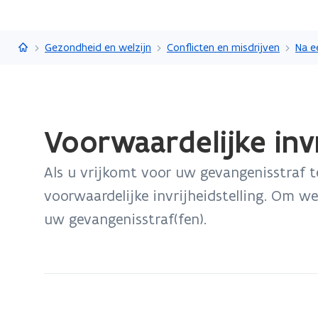
Vlaanderen.be
Gezondheid en welzijn
Conflicten en misdrijven
Na e
Gedaan
Voorwaardelijke invr
met
laden.
Als u vrijkomt voor uw gevangenisstraf t
U
bevindt
voorwaardelijke invrijheidstelling. Om w
zich
uw gevangenisstraf(fen).
op:
Voorwaardelijke
invrijheidstelling