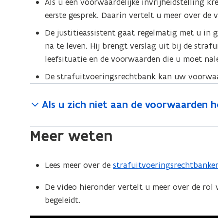
Als u een voorwaardelijke invrijheidstelling kr
eerste gesprek. Daarin vertelt u meer over d
De justitieassistent gaat regelmatig met u i
na te leven. Hij brengt verslag uit bij de stra
leefsituatie en de voorwaarden die u moet nal
De strafuitvoeringsrechtbank kan uw voorwaa
Als u zich niet aan de voorwaarden 
Meer weten
Lees meer over de
strafuitvoeringsrechtbanke
(
o
De video hieronder vertelt u meer over de rol 
p
begeleidt.
e