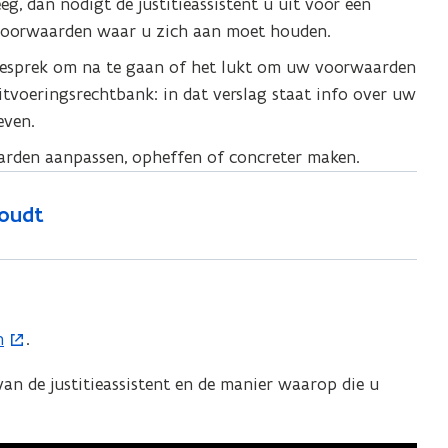
eeg, dan nodigt de justitieassistent u uit voor een
e voorwaarden waar u zich aan moet houden.
n gesprek om na te gaan of het lukt om uw voorwaarden
fuitvoeringsrechtbank: in dat verslag staat info over uw
even.
rden aanpassen, opheffen of concreter maken.
houdt
n
.
van de justitieassistent en de manier waarop die u