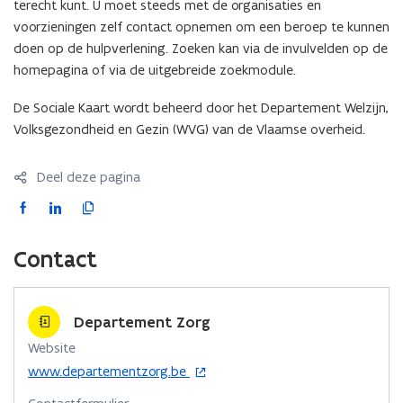
terecht kunt. U moet steeds met de organisaties en
n
voorzieningen zelf contact opnemen om een beroep te kunnen
n
doen op de hulpverlening. Zoeken kan via de invulvelden op de
i
homepagina of via de uitgebreide zoekmodule.
e
u
De Sociale Kaart wordt beheerd door het Departement Welzijn,
w
Volksgezondheid en Gezin (WVG) van de Vlaamse overheid.
v
e
Deel deze pagina
n
s
F
L
K
t
a
i
o
e
c
n
p
Contact
r
e
k
i
)
b
e
e
o
d
e
Departement Zorg
o
i
r
Website
k
n
l
o
www.departementzorg.be
o
o
i
p
p
p
n