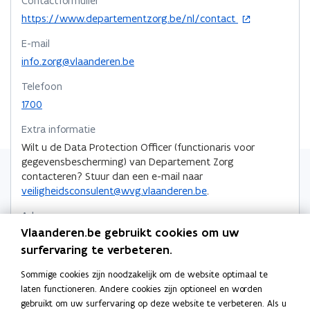
Contactformulier
e
e
e
k
o
n
https://www.departementzorg.be/nl/contact
n
n
n
p
t
E-mail
e
t
i
t
a
n
info.zorg@vlaanderen.be
n
i
i
a
t
n
n
n
r
Telefoon
i
i
n
n
k
1700
n
e
i
i
l
n
u
Extra informatie
e
e
e
i
w
u
Wilt u de Data Protection Officer (functionaris voor
u
m
e
v
gegevensbescherming) van Departement Zorg
u
w
e
w
b
contacteren? Stuur dan een e-mail naar
w
n
v
v
o
veiligheidsconsulent@wvg.vlaanderen.be
.
v
s
e
e
r
e
t
n
n
d
Adres
n
e
s
s
Vlaanderen.be gebruikt cookies om uw
Departement Zorg
s
r
t
t
surfervaring te verbeteren.
t
Marie-Elisabeth Belpairegebouw
e
e
e
Simon Bolivarlaan 17, 1000 Brussel, België
Sommige cookies zijn noodzakelijk om de website optimaal te
r
r
r
o
Routeplanner
laten functioneren. Andere cookies zijn optioneel en worden
p
gebruikt om uw surfervaring op deze website te verbeteren. Als u
Postadres