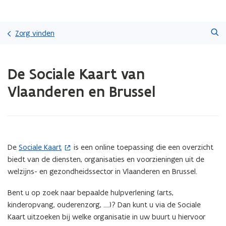
Overslaan
Zoeken
en
Zorg vinden
naar
de
Gedaan
inhoud
De Sociale Kaart van
met
gaan
laden.
Vlaanderen en Brussel
U
bevindt
zich
op:
De
Sociale
De
Sociale Kaart
is een online toepassing die een overzicht
(
Kaart
biedt van de diensten, organisaties en voorzieningen uit de
o
van
welzijns- en gezondheidssector in Vlaanderen en Brussel.
p
Vlaanderen
e
en
Bent u op zoek naar bepaalde hulpverlening (arts,
n
Brussel
kinderopvang, ouderenzorg, ....)? Dan kunt u via de Sociale
t
Kaart uitzoeken bij welke organisatie in uw buurt u hiervoor
i