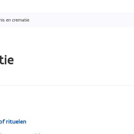
Overslaan
en
nis en crematie
naar
de
inhoud
gaan
tie
of rituelen