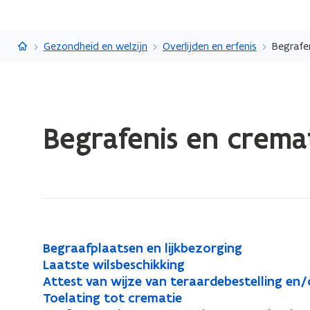
Vlaanderen.be
Gezondheid en welzijn
Overlijden en erfenis
Begrafe
Gedaan
Begrafenis en crema
met
laden.
U
bevindt
zich
op:
Begrafenis
B
Begraafplaatsen en lijkbezorging
B
en
e
L
Laatste wilsbeschikking
L
e
crematie
g
a
A
Attest van wijze van teraardebestelling en/
A
a
g
r
a
t
T
Toelating tot crematie
T
t
a
r