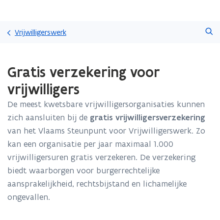
Overslaan
Zoeken
en
Vrijwilligerswerk
naar
de
Gedaan
inhoud
Gratis verzekering voor
met
gaan
laden.
vrijwilligers
U
bevindt
De meest kwetsbare vrijwilligersorganisaties kunnen
zich
zich aansluiten bij de
gratis vrijwilligersverzekering
op:
Gratis
van het Vlaams Steunpunt voor Vrijwilligerswerk. Zo
verzekering
kan een organisatie per jaar maximaal 1.000
voor
vrijwilligersuren gratis verzekeren. De verzekering
vrijwilligers
biedt waarborgen voor burgerrechtelijke
aansprakelijkheid, rechtsbijstand en lichamelijke
ongevallen.