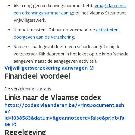
s
Als u nog geen erkenningsnummer hebt,
vraag dan eerst
(
b
t
een erkenningsnummer aan
bij het Vlaams Steunpunt
o
e
a
Vrijwilligerswerk.
p
s
n
e
t
d
U moet minstens 24 uur op voorhand de
activiteiten
n
a
o
doorgeven aan de verzekering
.
t
n
p
Na een schadegeval doet u een schadeaangifte bij de
i
d
e
verzekeraar. Klik daarvoor in het loket op de knop 'schade
n
o
n
aangeven' naast de aangegeven activiteit.
n
p
t
V
Vrijwilligersverzekering aanvragen
V
o
i
e
i
r
r
p
Financieel voordeel
e
n
i
n
i
e
u
t
j
j
n
n
De verzekering is gratis.
w
w
i
w
t
i
Links naar de Vlaamse codex
i
i
i
v
n
e
h
https://codex.vlaanderen.be/PrintDocument.ash
l
h
o
l
n
e
n
u
t
x?
l
t
p
l
n
n
i
w
t
id=1038563&datum=&geannoteerd=false&print=fal
i
t
e
i
i
s
e
p
v
se
g
p
n
g
e
t
u
s
e
s
t
Regelgeving
e
e
u