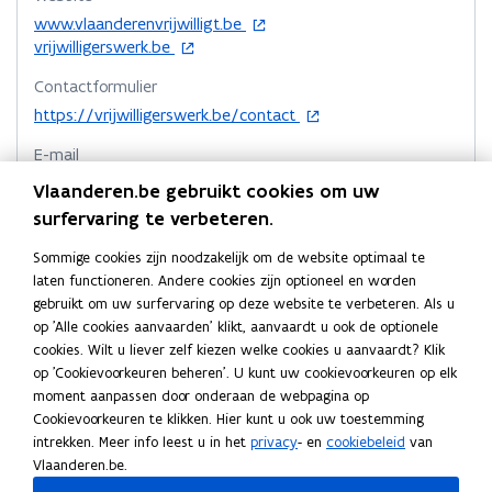
n
n
l
l
v
k
n
l
/
/
o
www.vlaanderenvrijwilligt.be
l
l
e
o
o
i
P
P
p
o
vrijwilligerswerk.be
i
i
n
p
p
n
r
r
e
p
g
g
s
e
e
k
Contactformulier
i
i
n
e
e
e
t
n
n
n
n
n
o
t
n
https://vrijwilligerswerk.be/contact
r
r
e
t
t
p
t
i
t
t
a
s
s
r
E-mail
D
D
e
n
i
i
i
a
v
v
o
o
n
vrijwilligerswerk@vsvw.be
n
n
e
Vlaanderen.be gebruikt cookies om uw
e
n
n
r
c
c
t
info@vsvw.be
i
n
r
r
surfervaring te verbeteren.
n
n
k
u
u
i
e
i
z
z
i
i
l
Telefoon
m
m
n
u
e
e
Sommige cookies zijn noodzakelijk om de website optimaal te
e
e
e
e
e
03 218 59 01
e
n
w
u
k
laten functioneren. Andere cookies zijn optioneel en worden
k
n
u
u
m
n
i
v
w
e
gebruikt om uw surfervaring op deze website te verbeteren. Als u
e
Adres
t
t
e
w
e
v
w
b
r
op 'Alle cookies aanvaarden' klikt, aanvaardt u ook de optionele
r
.
Vlaams Steunpunt Vrijwilligerswerk
.
u
n
e
v
v
o
i
cookies. Wilt u liever zelf kiezen welke cookies u aanvaardt? Klik
i
a
a
w
s
n
n
op 'Cookievoorkeuren beheren'. U kunt uw cookievoorkeuren op elk
n
e
e
r
Frankrijklei 37 bus 3, 2000 Antwerpen, België
s
s
v
t
s
g
moment aanpassen door onderaan de webpagina op
g
o
Routeplanner
n
n
d
h
h
e
e
t
Cookievoorkeuren te klikken. Hier kunt u ook uw toestemming
p
s
s
x
x
n
r
e
Meer details
intrekken. Meer info leest u in het
privacy
- en
cookiebeleid
van
e
t
t
?
?
s
r
Vlaanderen.be.
n
i
e
e
i
t
t