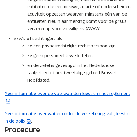
entiteiten die een nieuwe, aparte of onderscheiden
activiteit opzetten waarvan minstens één van de
entiteiten niet in aanmerking komt voor de gratis
verzekering voor vrijwilligers (GVVW).
vzw’s of stichtingen, als
ze een privaatrechtelijke rechtspersoon zijn
ze geen personeel tewerkstellen
en de zetel is gevestigd in het Nederlandse
taalgebied of het tweetalige gebied Brussel-
Hoofdstad.
Meer informatie over de voorwaarden leest u in het reglement
(
.
P
D
Meer informatie over wat er onder de verzekering valt, leest u
(
F
in de polis
.
P
b
Procedure
D
e
F