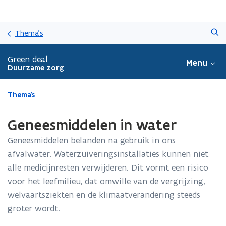
Overslaan
Zoeken
en
Thema's
naar
de
Green deal
Menu
inhoud
Duurzame zorg
gaan
Gedaan
Thema's
met
laden.
Geneesmiddelen in water
U
bevindt
Geneesmiddelen belanden na gebruik in ons
zich
afvalwater. Waterzuiveringsinstallaties kunnen niet
op:
alle medicijnresten verwijderen. Dit vormt een risico
Geneesmiddelen
in
voor het leefmilieu, dat omwille van de vergrijzing,
water
welvaartsziekten en de klimaatverandering steeds
groter wordt.