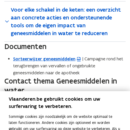
Voor elke schakel in de keten: een overzicht
aan concrete acties en ondersteunende
tools om de eigen impact van
geneesmiddelen in water te reduceren
Documenten
Sorteerwijzer geneesmiddelen
| Campagne rond het
(
terugbrengen van vervallen of ongebruikte
P
geneesmiddelen naar de apotheek
D
Contact thema Geneesmiddelen in
F
b
water
e
Vlaanderen.be gebruikt cookies om uw
s
Dirk Halet
surfervaring te verbeteren.
t
dirk.halet@vito.be
a
(
Sommige cookies zijn noodzakelijk om de website optimaal te
n
o
laten functioneren. Andere cookies zijn optioneel en worden
d
p
gebruikt om uw surfervaring op deze website te verbeteren. Als u