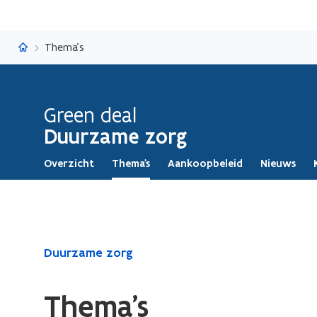
Duurzame zorg
Thema's
Green deal
Duurzame zorg
Overzicht
Thema's
Aankoopbeleid
Nieuws
Gedaan
Duurzame zorg
met
laden.
Thema's
U