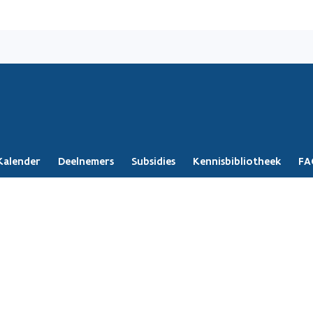
Overslaan
en
naar
de
inhoud
gaan
Kalender
Deelnemers
Subsidies
Kennisbibliotheek
FA