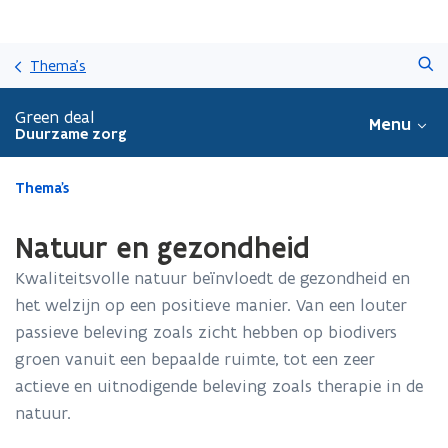
Overslaan
Zoeken
en
Thema's
naar
de
Green deal
Menu
inhoud
Duurzame zorg
gaan
Gedaan
Thema's
met
laden.
Natuur en gezondheid
U
bevindt
Kwaliteitsvolle natuur beïnvloedt de gezondheid en
zich
het welzijn op een positieve manier. Van een louter
op:
passieve beleving zoals zicht hebben op biodivers
Natuur
en
groen vanuit een bepaalde ruimte, tot een zeer
gezondheid
actieve en uitnodigende beleving zoals therapie in de
natuur.