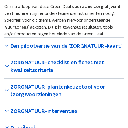
u
u
Om na afloop van deze Green Deal
duurzame zorg blijvend
u
u
te stimuleren
zijn er ondersteunende instrumenten nodig.
r
r
-
Specifiek voor dit thema werden hiervoor onderstaande
-
T
T
‘
vuurtorens
’ gekozen. Dit zijn gewenste resultaten, tools
e
e
en/of producten tegen het einde van de Green Deal.
r
r
u
u
Een pilootversie van de ’ZORGNATUUR-kaart’
g
g
k
k
ZORGNATUUR-checklist en fiches met
o
o
p
p
kwaliteitscriteria
p
p
e
e
l
ZORGNATUUR-plantenkeuzetool voor
l
i
i
(zorg)voorzieningen
n
n
g
g
ZORGNATUUR-interventies
Draaiboek