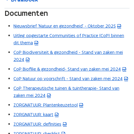
Documenten
Nieuwsbrief ‘Natuur en gezondheid’ - Oktober 2025
(
P
Uitleg opgestarte Communities of Practice (CoP) binnen
(
D
dit thema
P
F
D
CoP Biodiversiteit & gezondheid - Stand van zaken mei
(
b
F
2024
P
e
b
D
CoP Biofilie & gezondheid- Stand van zaken mei 2024
s
(
e
F
t
P
CoP Natuur op voorschrift - Stand van zaken mei 2024
s
(
b
a
D
t
P
CoP Therapeutische tuinen & tuintherapie- Stand van
e
(
n
F
a
D
zaken mei 2024
s
P
d
b
n
F
t
D
ZORGNATUUR: Plantenkeuzetool
o
e
(
d
b
a
F
p
s
P
ZORGNATUUR: kaart
o
e
(
n
b
e
t
D
p
s
P
ZORGNATUUR: definities
d
e
(
n
a
F
e
t
D
o
s
P
ZORGNATUUR: checklist
t
n
b
(