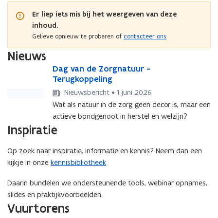
Er liep iets mis bij het weergeven van deze
inhoud.
Gelieve opnieuw te proberen of
contacteer ons
Nieuws
D
Dag van de Zorgnatuur -
D
a
Terugkoppeling
a
g
g
Nieuwsbericht • 1 juni 2026
v
v
Wat als natuur in de zorg geen decor is, maar een
a
a
actieve bondgenoot in herstel en welzijn?
n
n
Inspiratie
d
d
e
e
Z
Z
Op zoek naar inspiratie, informatie en kennis? Neem dan een
o
o
kijkje in onze
kennisbibliotheek
r
r
g
g
Daarin bundelen we ondersteunende tools, webinar opnames,
n
n
slides en praktijkvoorbeelden.
a
a
Vuurtorens
t
t