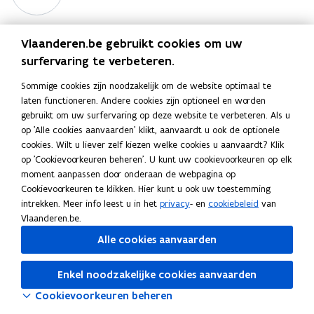
-
o
u
Bibliotheek
c
m
u
Vlaanderen.be gebruikt cookies om uw
e
Deel deze pagina
m
n
surfervaring te verbeteren.
e
F
L
K
t
n
Sommige cookies zijn noodzakelijk om de website optimaal te
a
i
o
e
t
laten functioneren. Andere cookies zijn optioneel en worden
n
c
n
p
e
gebruikt om uw surfervaring op deze website te verbeteren. Als u
e
k
i
n
op 'Alle cookies aanvaarden' klikt, aanvaardt u ook de optionele
Nieuwsbrief
b
e
e
cookies. Wilt u liever zelf kiezen welke cookies u aanvaardt? Klik
o
d
e
Wil je op de hoogte gehouden worden over het verloop
op 'Cookievoorkeuren beheren'. U kunt uw cookievoorkeuren op elk
o
i
r
moment aanpassen door onderaan de webpagina op
van deze procedure? Schrijf je dan zeker in voor de
k
n
l
Cookievoorkeuren te klikken. Hier kunt u ook uw toestemming
nieuwsbrief.
intrekken. Meer info leest u in het
privacy
- en
cookiebeleid
van
o
o
i
Schrijf je in
Vlaanderen.be.
p
p
n
e
e
k
Alle cookies aanvaarden
n
n
n
t
t
a
Enkel noodzakelijke cookies aanvaarden
i
i
a
Cookievoorkeuren beheren
n
n
r