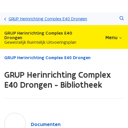
Overslaan
Zoeken
en
GRUP Herinrichting Complex E40 Drongen
naar
de
GRUP Herinrichting Complex E40
inhoud
Menu
Drongen
Gewestelijk Ruimtelijk Uitvoeringsplan
gaan
Gedaan
GRUP Herinrichting Complex E40 Drongen
met
laden.
GRUP Herinrichting Complex
U
bevindt
E40 Drongen - Bibliotheek
zich
op:
GRUP
Herinrichting
Complex
D
E40
o
Drongen
D
Documenten
c