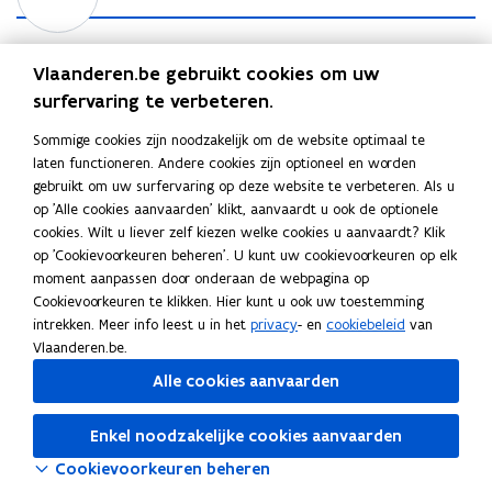
v
i
j
e
e
i
e
k
s
n
d
u
d
d
t
L
Lees de folder
e
w
Vlaanderen.be gebruikt cookies om uw
e
e
i
e
o
v
v
f
n
surfervaring te verbeteren.
e
e
i
o
n
s
Deel deze pagina
n
Sommige cookies zijn noodzakelijk om de website optimaal te
d
l
i
d
s
laten functioneren. Andere cookies zijn optioneel en worden
e
d
e
e
F
L
K
t
gebruikt om uw surfervaring op deze website te verbeteren. Als u
o
e
u
f
a
i
o
e
op 'Alle cookies aanvaarden' klikt, aanvaardt u ook de optionele
r
w
o
c
n
p
r
cookies. Wilt u liever zelf kiezen welke cookies u aanvaardt? Klik
v
l
e
k
i
op 'Cookievoorkeuren beheren'. U kunt uw cookievoorkeuren op elk
e
d
Nieuwsbrief
moment aanpassen door onderaan de webpagina op
b
e
e
n
e
Cookievoorkeuren te klikken. Hier kunt u ook uw toestemming
o
d
e
s
r
Wil je op de hoogte gehouden worden over het verloop
intrekken. Meer info leest u in het
privacy
- en
cookiebeleid
van
t
o
i
r
van deze procedure? Schrijf je dan zeker in voor de
Vlaanderen.be.
e
k
n
l
nieuwsbrief.
r
Alle cookies aanvaarden
o
o
i
Schrijf je in
p
p
n
Enkel noodzakelijke cookies aanvaarden
e
e
k
n
n
n
Cookievoorkeuren beheren
t
t
a