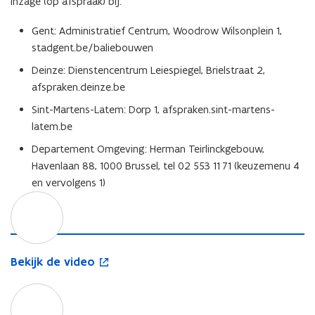
inzage (op afspraak) bij:
Gent: Administratief Centrum, Woodrow Wilsonplein 1,
stadgent.be/baliebouwen
Deinze: Dienstencentrum Leiespiegel, Brielstraat 2,
afspraken.deinze.be
Sint-Martens-Latem: Dorp 1, afspraken.sint-martens-
latem.be
Departement Omgeving: Herman Teirlinckgebouw,
Havenlaan 88, 1000 Brussel, tel 02 553 11 71 (keuzemenu 4
en vervolgens 1)
B
o
e
p
k
e
i
n
j
t
B
Bekijk de video
k
i
e
d
n
k
L
o
e
n
i
e
p