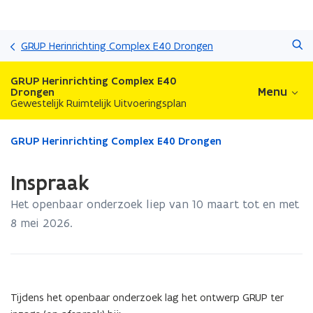
Overslaan
Zoeken
en
GRUP Herinrichting Complex E40 Drongen
naar
de
GRUP Herinrichting Complex E40
inhoud
Menu
Drongen
Gewestelijk Ruimtelijk Uitvoeringsplan
gaan
Gedaan
GRUP Herinrichting Complex E40 Drongen
met
laden.
Inspraak
U
bevindt
Het openbaar onderzoek liep van 10 maart tot en met
zich
8 mei 2026.
op:
Inspraak
Tijdens het openbaar onderzoek lag het ontwerp GRUP ter