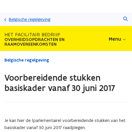
Overslaan
Zoeken
en
Belgische regelgeving
naar
de
HET FACILITAIR BEDRIJF
inhoud
Menu
OVERHEIDSOPDRACHTEN EN
gaan
RAAMOVEREENKOMSTEN
Gedaan
Belgische regelgeving
met
laden.
Voorbereidende stukken
U
bevindt
basiskader vanaf 30 juni 2017
zich
op:
Voorbereidende
stukken
basiskader
Je kan hier de (parlementaire) voorbereidende stukken van het
vanaf
basiskader vanaf 30 juni 2017 raadplegen.
30