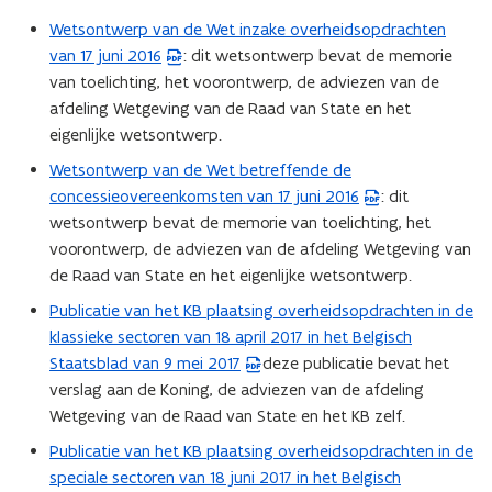
juni
Wetsontwerp van de Wet inzake overheidsopdrachten
2017
(
van 17 juni 2016
: dit wetsontwerp bevat de memorie
P
van toelichting, het voorontwerp, de adviezen van de
D
afdeling Wetgeving van de Raad van State en het
F
eigenlijke wetsontwerp.
b
e
Wetsontwerp van de Wet betreffende de
(
s
concessieovereenkomsten van 17 juni 2016
: dit
P
t
wetsontwerp bevat de memorie van toelichting, het
D
a
voorontwerp, de adviezen van de afdeling Wetgeving van
F
n
de Raad van State en het eigenlijke wetsontwerp.
b
d
e
Publicatie van het KB plaatsing overheidsopdrachten in de
(
o
s
klassieke sectoren van 18 april 2017 in het Belgisch
P
p
t
Staatsblad van 9 mei 2017
deze publicatie bevat het
D
e
a
verslag aan de Koning, de adviezen van de afdeling
F
n
n
Wetgeving van de Raad van State en het KB zelf.
b
t
d
e
Publicatie van het KB plaatsing overheidsopdrachten in de
i
(
o
s
speciale sectoren van 18 juni 2017 in het Belgisch
n
P
p