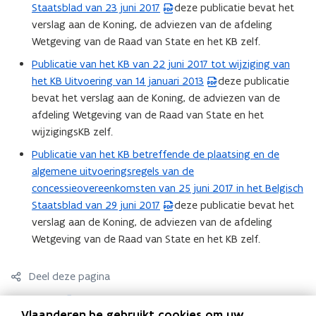
t
Staatsblad van 23 juni 2017
deze publicatie bevat het
n
D
e
a
verslag aan de Koning, de adviezen van de afdeling
i
F
n
n
Wetgeving van de Raad van State en het KB zelf.
e
b
t
d
u
e
Publicatie van het KB van 22 juni 2017 tot wijziging van
i
(
o
w
s
het KB Uitvoering van 14 januari 2013
deze publicatie
n
P
p
v
t
bevat het verslag aan de Koning, de adviezen van de
n
D
e
e
a
afdeling Wetgeving van de Raad van State en het
i
F
n
n
n
wijzigingsKB zelf.
e
b
t
s
d
u
e
Publicatie van het KB betreffende de plaatsing en de
i
(
t
o
w
s
algemene uitvoeringsregels van de
n
P
e
p
v
t
concessieovereenkomsten van 25 juni 2017 in het Belgisch
n
D
r
e
e
a
Staatsblad van 29 juni 2017
deze publicatie bevat het
i
F
)
n
n
n
verslag aan de Koning, de adviezen van de afdeling
e
b
t
s
d
Wetgeving van de Raad van State en het KB zelf.
u
e
i
t
o
w
s
n
e
p
v
t
Deel deze pagina
n
r
e
e
a
i
F
L
K
)
n
n
n
e
Vlaanderen.be gebruikt cookies om uw
a
i
o