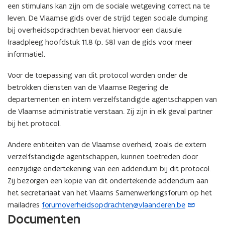
o
een stimulans kan zijn om de sociale wetgeving correct na te
o
v
leven. De Vlaamse gids over de strijd tegen sociale dumping
v
e
bij overheidsopdrachten bevat hiervoor een clausule
e
r
r
(raadpleeg hoofdstuk 11.8 (p. 58) van de gids voor meer
h
h
informatie).
e
e
i
i
Voor de toepassing van dit protocol worden onder de
d
d
betrokken diensten van de Vlaamse Regering de
s
s
departementen en intern verzelfstandigde agentschappen van
o
o
p
de Vlaamse administratie verstaan. Zij zijn in elk geval partner
p
d
bij het protocol.
d
r
r
a
Andere entiteiten van de Vlaamse overheid, zoals de extern
a
c
verzelfstandigde agentschappen, kunnen toetreden door
c
h
h
eenzijdige ondertekening van een addendum bij dit protocol.
t
t
Zij bezorgen een kopie van dit ondertekende addendum aan
e
e
het secretariaat van het Vlaams Samenwerkingsforum op het
n
n
mailadres
forumoverheidsopdrachten@vlaanderen.be
(
Documenten
o