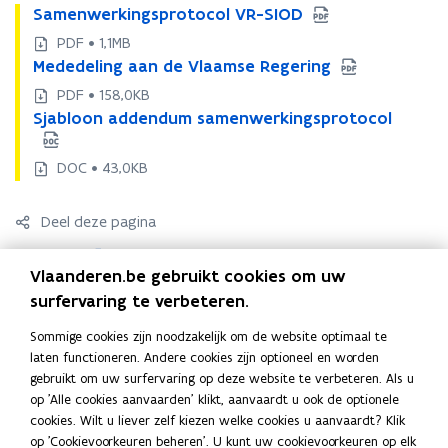
p
S
Samenwerkingsprotocol VR-SIOD
S
a
e
a
PDF • 1,1MB
m
m
n
M
Mededeling aan de Vlaamse Regering
M
e
e
t
e
e
PDF • 158,0KB
n
n
i
d
d
S
Sjabloon addendum samenwerkingsprotocol
w
S
w
e
e
n
j
e
j
e
d
d
u
a
r
a
r
DOC • 43,0KB
e
e
w
b
k
b
k
l
l
l
i
e
l
i
i
i
o
Deel deze pagina
n
o
n
-
n
n
o
g
o
g
m
g
F
L
K
g
n
s
n
s
a
a
Vlaanderen.be gebruikt cookies om uw
a
a
i
o
a
p
a
p
a
a
i
surfervaring te verbeteren.
c
n
p
d
r
d
r
n
n
l
d
e
k
i
o
d
o
d
Sommige cookies zijn noodzakelijk om de website optimaal te
d
a
e
t
e
Vragen? Nieuws ontvangen?
t
b
e
e
e
laten functioneren. Andere cookies zijn optioneel en worden
e
n
o
p
n
o
o
d
e
V
gebruikt om uw surfervaring op deze website te verbeteren. Als u
V
Heb je vragen over onze dienstverlening? Contacteer dan
d
c
d
c
p
o
i
r
l
op 'Alle cookies aanvaarden' klikt, aanvaardt u ook de optionele
l
Facilipunt.
u
o
u
o
l
a
k
n
l
cookies. Wilt u liever zelf kiezen welke cookies u aanvaardt? Klik
a
m
l
m
l
i
a
op 'Cookievoorkeuren beheren'. U kunt uw cookievoorkeuren op elk
a
o
o
i
Werk je bij de Vlaamse overheid en wil je op de hoogte