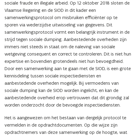
t
sociale fraude en illegale arbeid. Op 12 oktober 2018 sloten de
e
e
Vlaamse Regering en de SIOD in dit kader een
g
g
samenwerkingsprotocol om misbruiken efficiënter op te
e
e
n
sporen via wederzijdse uitwisseling van gegevens. Dit
n
s
samenwerkingsprotocol vormt een belangrijk instrument in de
s
o
strijd tegen sociale dumping. Aanbestedende overheden zijn
o
c
c
immers niet steeds in staat om de naleving van sociale
i
i
wetgeving consequent en correct te controleren. Dit is niet hun
a
a
expertise en bovendien grotendeels niet hun bevoegdheid.
l
l
Door een samenwerking aan te gaan met de SIOD, is een grote
e
e
d
kennisdeling tussen sociale inspectiediensten en
d
u
aanbestedende overheden mogelijk. Bij vermoedens van
u
m
sociale dumping kan de SIOD worden ingelicht, en kan de
m
p
p
aanbestedende overheid erop vertrouwen dat dit grondig zal
i
i
worden onderzocht door de bevoegde inspectiediensten.
n
n
g
g
Het is aangewezen om het bestaan van dergelijk protocol te
b
b
vermelden in de opdrachtdocumenten. Op die wijze zijn
i
i
opdrachtnemers van deze samenwerking op de hoogte, wat
j
j