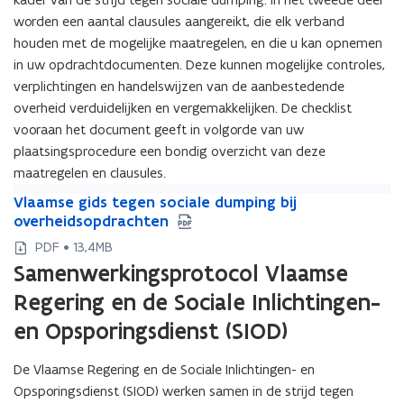
worden een aantal clausules aangereikt, die elk verband
houden met de mogelijke maatregelen, en die u kan opnemen
in uw opdrachtdocumenten. Deze kunnen mogelijke controles,
verplichtingen en handelswijzen van de aanbestedende
overheid verduidelijken en vergemakkelijken. De checklist
vooraan het document geeft in volgorde van uw
plaatsingsprocedure een bondig overzicht van deze
maatregelen en clausules.
V
V
Vlaamse gids tegen sociale dumping bij
l
l
overheidsopdrachten
a
a
PDF • 13,4MB
a
a
Samenwerkingsprotocol Vlaamse
m
m
s
s
Regering en de Sociale Inlichtingen-
e
e
en Opsporingsdienst (SIOD)
g
g
i
i
d
De Vlaamse Regering en de Sociale Inlichtingen- en
d
s
s
Opsporingsdienst (SIOD) werken samen in de strijd tegen
t