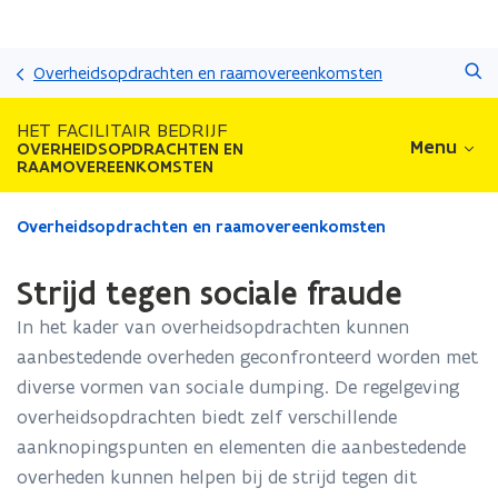
Overslaan
Zoeken
en
Overheidsopdrachten en raamovereenkomsten
naar
de
HET FACILITAIR BEDRIJF
inhoud
Menu
OVERHEIDSOPDRACHTEN EN
gaan
RAAMOVEREENKOMSTEN
Gedaan
Overheidsopdrachten en raamovereenkomsten
met
laden.
Strijd tegen sociale fraude
U
bevindt
In het kader van overheidsopdrachten kunnen
zich
aanbestedende overheden geconfronteerd worden met
op:
diverse vormen van sociale dumping. De regelgeving
Strijd
tegen
overheidsopdrachten biedt zelf verschillende
sociale
aanknopingspunten en elementen die aanbestedende
fraude
overheden kunnen helpen bij de strijd tegen dit