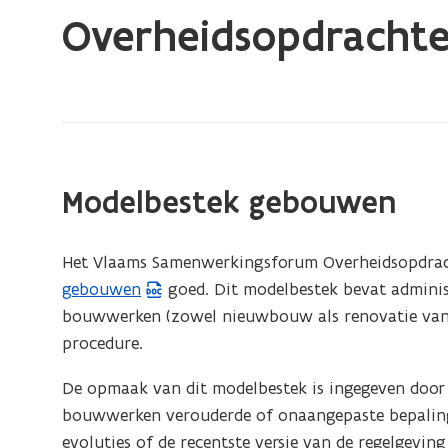
bevindt
Overheidsopdracht
zich
op:
Resultaten
van
het
Vlaams
Modelbestek gebouwen
Samenwerkingsforum
Overheidsopdrachten
Het Vlaams Samenwerkingsforum Overheidsopdrach
gebouwen
goed. Dit modelbestek bevat adminis
bouwwerken (zowel nieuwbouw als renovatie van 
procedure.
De opmaak van dit modelbestek is ingegeven door 
bouwwerken verouderde of onaangepaste bepalinge
evoluties of de recentste versie van de regelgevi