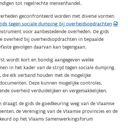
andigen tot regelrechte mensenhandel.
v
e
verheden geconfronteerd worden met diverse vormen
n
ids tegen sociale dumping bij overheidsopdrachten
s
instrument voor aanbestedende overheden. De gids
t
e overheid bij overheidsopdrachten in bepaalde
e
efaste gevolgen daarvan kan tegengaan.
r
)
erst wordt kort en bondig aangegeven welke
en in het kader van de strijd tegen sociale dumping.
, die elk verband houden met de mogelijke
tdocumenten. Deze kunnen mogelijke controles,
nde overheid verduidelijken en vergemakkelijken.
 draagt de gids de goedkeuring weg van de Vlaamse
eenten, de Vereniging van de Vlaamse provincies en de
gekeurd op het Vlaams Samenwerkingsforum