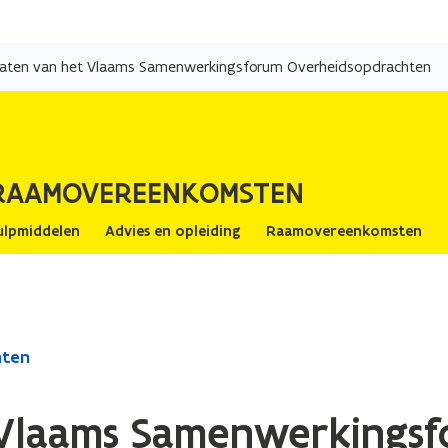
Overslaan
en
taten van het Vlaams Samenwerkingsforum Overheidsopdrachten
naar
de
inhoud
gaan
 RAAMOVEREENKOMSTEN
ulpmiddelen
Advies en opleiding
Raamovereenkomsten
hten
 Vlaams Samenwerkings