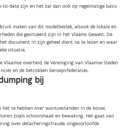
s
-to-date zijn en het zal dan ook op regelmatige basis
t
a
n
bruik maken van dit modelbestek, alsook de lokale en
d
heden die gesitueerd zijn in het Vlaams Gewest. De
o
het document in zijn geheel dient na te lezen en waar
p
eke situatie.
e
e Vlaamse overheid, de Vereniging van Vlaamse Steden
n
ncies en de betrokken beroepsfederaties.
t
dumping bij
i
n
n
i
m het te hebben over wantoestanden in de bouw.
e
ctoren zoals schoonmaak en bewaking. Het gaat van
u
ering over detacheringsfraude, ongeoorloofde
w