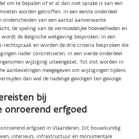
el om te bepalen of er al dan niet sprake is van een
i
 moeten worden getroffen. In een eerste onderdeel
e
n onderscheiden van een aantal aanverwante
u
ht, de speling van de vermoedelijke hoeveelheden en
w
l wordt de Belgische wetgeving besproken. In een
v
-rechtspraak en worden de drie criteria besproken die
e
igingen nader concretiseren. In een vierde onderdeel
n
rgenomen wijziging uiteengezet. Tot slot worden in
s
sche aanbevelingen meegegeven om wijzigingen tijdens
t
vermijden dan wel de nadelige gevolgen ten gevolge
e
r
reisten bij
)
e onroerend erfgoed
 onroerend erfgoed in Vlaanderen. Dit bouwkundig
wen, interieurs, infrastructuur en monumentale