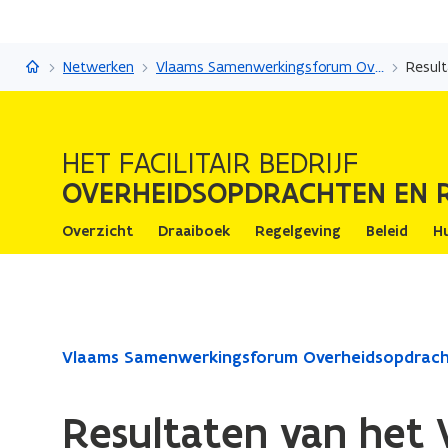
Overheidsopdrachten en raamovereenkomsten
Netwerken
Vlaams Samenwerkingsforum Overheidsopdrachten
Resul
HET FACILITAIR BEDRIJF
OVERHEIDSOPDRACHTEN EN
Overzicht
Draaiboek
Regelgeving
Beleid
H
Gedaan
Vlaams Samenwerkingsforum Overheidsopdrac
met
laden.
Resultaten van het
U