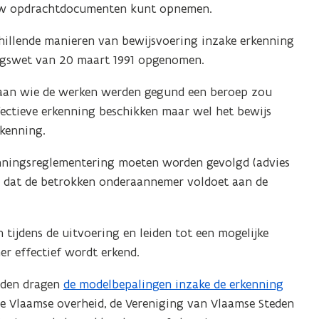
 jouw opdrachtdocumenten kunt opnemen.
hillende manieren van bewijsvoering inzake erkenning
ningswet van 20 maart 1991 opgenomen.
r aan wie de werken werden gegund een beroep zou
ectieve erkenning beschikken maar wel het bewijs
rkenning.
enningsreglementering moeten worden gevolgd (advies
r dat de betrokken onderaannemer voldoet aan de
 tijdens de uitvoering en leiden tot een mogelijke
r effectief wordt erkend.
heden dragen
de modelbepalingen inzake de erkenning
(
 Vlaamse overheid, de Vereniging van Vlaamse Steden
P