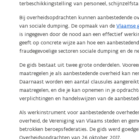
terbeschikkingstelling van personeel, schijnzelfst
Bij overheidsopdrachten kunnen aanbestedende o
van sociale dumping. De opmaak van de
Vlaamse g
(
is ingegeven door de nood aan een effectief werk
P
geeft op concrete wijze aan hoe een aanbestedend
D
fraudegevoelige sectoren sociale dumping en de n
F
b
De gids bestaat uit twee grote onderdelen. Voore
e
maatregelen je als aanbestedende overheid kan nem
s
Daarnaast worden een aantal clausules aangereikt
t
maatregelen, en die je kan opnemen in je opdrach
a
verplichtingen en handelswijzen van de aanbestede
n
d
Als werkinstrument voor aanbestedende overheden
o
overheid, de Vereniging van Vlaams steden en gem
p
betrokken beroepsfederaties. De gids werd goed
e
Overheidsopdrachten van 26 oktober 2017.