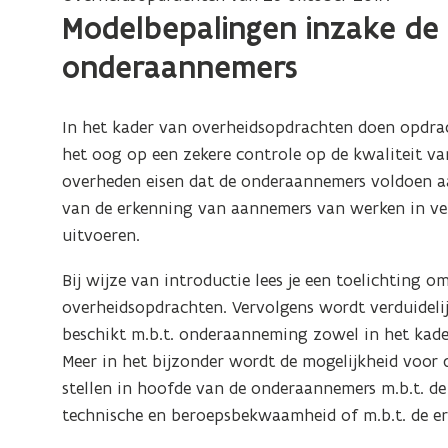
n
Modelbepalingen inzake de
t
onderaannemers
i
n
n
In het kader van overheidsopdrachten doen opdr
i
het oog op een zekere controle op de kwaliteit 
e
overheden eisen dat de onderaannemers voldoen a
u
van de erkenning van aannemers van werken in ver
w
uitvoeren.
v
Bij wijze van introductie lees je een toelichting
e
overheidsopdrachten. Vervolgens wordt verduideli
n
beschikt m.b.t. onderaanneming zowel in het kader
s
Meer in het bijzonder wordt de mogelijkheid voor 
t
stellen in hoofde van de onderaannemers m.b.t. de
e
technische en beroepsbekwaamheid of m.b.t. de e
r
)