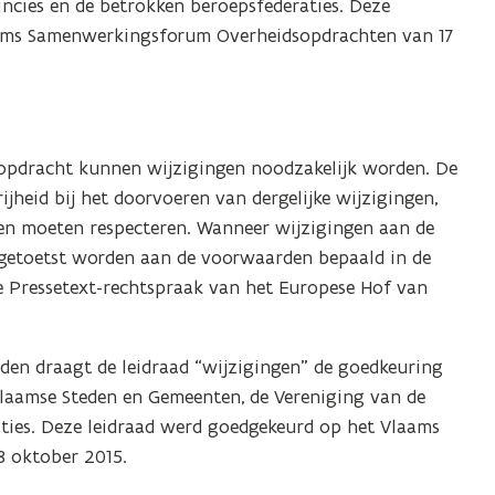
ncies en de betrokken beroepsfederaties. Deze
D
ams Samenwerkingsforum Overheidsopdrachten van 17
F
b
e
s
t
sopdracht kunnen wijzigingen noodzakelijk worden. De
a
heid bij het doorvoeren van dergelijke wijzigingen,
n
en moeten respecteren. Wanneer wijzigingen aan de
d
getoetst worden aan de voorwaarden bepaald in de
o
de Pressetext-rechtspraak van het Europese Hof van
p
e
n
den draagt de leidraad “wijzigingen” de goedkeuring
t
laamse Steden en Gemeenten, de Vereniging van de
i
ties. Deze leidraad werd goedgekeurd op het Vlaams
n
 oktober 2015.
n