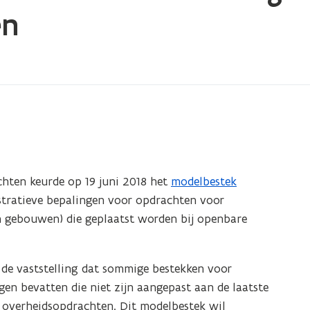
en
ten keurde op 19 juni 2018 het
modelbestek
(
tratieve bepalingen voor opdrachten voor
W
gebouwen) die geplaatst worden bij openbare
o
r
d
de vaststelling dat sommige bestekken voor
b
n bevatten die niet zijn aangepast aan de laatste
e
ng overheidsopdrachten. Dit modelbestek wil