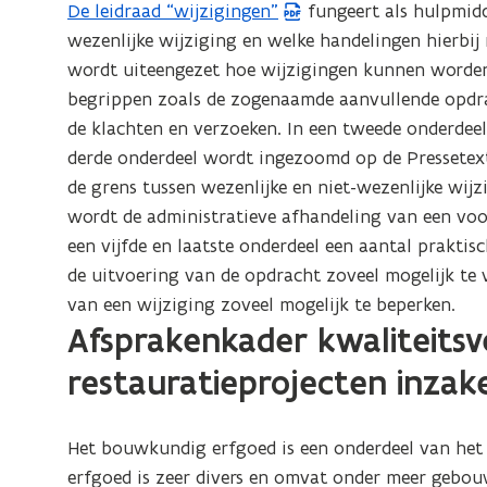
De leidraad “wijzigingen”
fungeert als hulpmidd
(
wezenlijke wijziging en welke handelingen hierbij
P
wordt uiteengezet hoe wijzigingen kunnen worde
D
begrippen zoals de zogenaamde aanvullende opdrac
F
de klachten en verzoeken. In een tweede onderdee
b
derde onderdeel wordt ingezoomd op de Pressetext
e
de grens tussen wezenlijke en niet-wezenlijke wijz
s
wordt de administratieve afhandeling van een voo
t
een vijfde en laatste onderdeel een aantal prakti
a
de uitvoering van de opdracht zoveel mogelijk te 
n
van een wijziging zoveel mogelijk te beperken.
d
Afsprakenkader kwaliteitsve
o
p
restauratieprojecten inzak
e
n
Het bouwkundig erfgoed is een onderdeel van het
t
erfgoed is zeer divers en omvat onder meer gebou
i