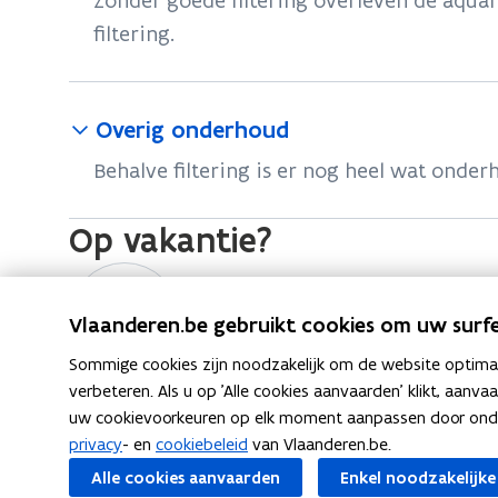
Zonder goede filtering overleven de aqua
filtering.
Overig onderhoud
Behalve filtering is er nog heel wat onde
Op vakantie?
A
q
A
Aquarium en vakantie
Vlaanderen.be gebruikt cookies om uw surfe
u
q
a
Sommige cookies zijn noodzakelijk om de website optimaal
u
verbeteren. Als u op 'Alle cookies aanvaarden' klikt, aanva
r
a
uw cookievoorkeuren op elk moment aanpassen door ondera
i
r
privacy
- en
cookiebeleid
van Vlaanderen.be.
i
u
F
L
K
Deel deze pagina
Alle cookies aanvaarden
Enkel noodzakelijke
u
m
a
i
o