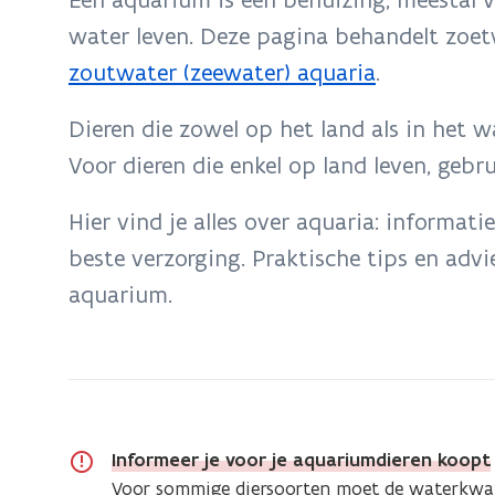
zich
water leven. Deze pagina behandelt zoet
op:
zoutwater (zeewater) aquaria
.
Zoetwateraquarium:
aankoop,
Dieren die zowel op het land als in het 
opstart,
Voor dieren die enkel op land leven, gebr
filtering
en
Hier vind je alles over aquaria: informati
onderhoud
beste verzorging. Praktische tips en adv
aquarium.
Informeer je voor je aquariumdieren koopt
Voor sommige diersoorten moet de waterkwali