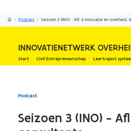
InnovatieNetwerk Overheid
Podcast
Seizoen 3 (INO) - Afl. 6 Innovatie en overheid, 
INNOVATIENETWERK OVERHEI
Start
Civil Entrepreneurschap
Leertraject syste
Gedaan
Podcast
met
laden.
Seizoen 3 (INO) - Af
U
bevindt