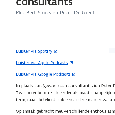
consultants
zich
op:
Met Bert Smits en Peter De Greef
Seizoen
3
(INO)
-
Afl.
(Kl
Luister via Spotify
(
6
op
o
Innovatie
Luister via Apple Podcasts
(
de
p
en
o
afb
e
overheid,
Luister via Google Podcasts
(
p
vo
n
door
o
e
ee
In plaats van ‘gewoon een consultant’ zien Peter 
t
de
p
n
ver
Tweeperenboom zich eerder als maatschappelijk on
i
bril
e
t
we
term, maar betekent ook een andere manier waaro
n
van
n
i
n
consultants
t
Op smaak gebracht met verschillende enthousiasme
n
i