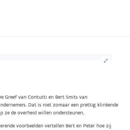
ik
eelding
or
n
De Greef van Contutti en Bert Smits van
grote
dernemers. Dat is niet zomaar een prettig klinkende
ergave)
p ze de overheid willen ondersteunen.
rende voorbeelden vertellen Bert en Peter hoe zij