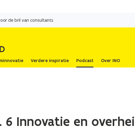
Overslaan
en
door de bril van consultants
naar
de
inhoud
D
gaan
eminnovatie
Verdere inspiratie
Podcast
Over INO
l. 6 Innovatie en overhe