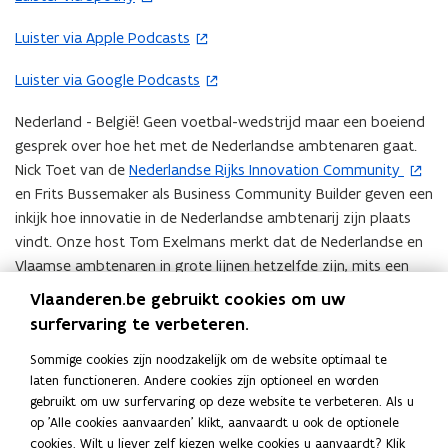
en
o
overheid,
Luister via Apple Podcasts
(
…
p
o
maar
e
Luister via Google Podcasts
(
wat
p
n
o
vinden
e
t
Nederland - België! Geen voetbal-wedstrijd maar een boeiend
de
p
n
i
gesprek over hoe het met de Nederlandse ambtenaren gaat.
Nederlanders?
e
t
n
Nick Toet van de
Nederlandse Rijks Innovation Community
(
n
i
n
en Frits Bussemaker als Business Community Builder geven een
o
t
n
i
inkijk hoe innovatie in de Nederlandse ambtenarij zijn plaats
p
i
n
e
vindt. Onze host Tom Exelmans merkt dat de Nederlandse en
e
n
i
u
Vlaamse ambtenaren in grote lijnen hetzelfde zijn, mits een
n
n
e
w
paar verschilpunten.
t
i
Vlaanderen.be gebruikt cookies om uw
u
v
i
e
surfervaring te verbeteren.
w
Ook in Nederland wordt er gedroomd van het slopen van de
e
n
u
v
silo’s binnen de overheid en het dempen van de slotgracht
n
Sommige cookies zijn noodzakelijk om de website optimaal te
n
w
e
tussen de overheid en de burger. Aan de andere kant durft de
s
laten functioneren. Andere cookies zijn optioneel en worden
i
v
n
gebruikt om uw surfervaring op deze website te verbeteren. Als u
Nederlandse ambtenaar zich al iets brutaler en zelfs
t
e
e
s
op 'Alle cookies aanvaarden' klikt, aanvaardt u ook de optionele
activistisch op te stellen.
e
u
n
cookies. Wilt u liever zelf kiezen welke cookies u aanvaardt? Klik
t