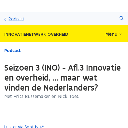
Overslaan
Zoeken
en
Podcast
naar
de
Menu
INNOVATIENETWERK OVERHEID
inhoud
gaan
Gedaan
Podcast
met
laden.
Seizoen 3 (INO) - Afl.3 Innovatie
U
bevindt
en overheid, … maar wat
zich
vinden de Nederlanders?
op:
Seizoen
Met Frits Bussemaker en Nick Toet
3
(INO)
-
Afl.3
Innovatie
Luister via Spotify
(