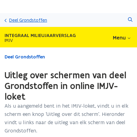
Overslaan
Zoeken
en
Deel Grondstoffen
naar
de
INTEGRAAL MILIEUJAARVERSLAG
Menu
inhoud
IMJV
gaan
Gedaan
Deel Grondstoffen
met
laden.
Uitleg over schermen van deel
U
bevindt
Grondstoffen in online IMJV-
zich
loket
op:
Uitleg
Als u aangemeld bent in het IMJV-loket, vindt u in elk
over
scherm een knop ‘Uitleg over dit scherm’. Hieronder
schermen
van
vindt u links naar de uitleg van elk scherm van deel
deel
Grondstoffen.
Grondstoffen