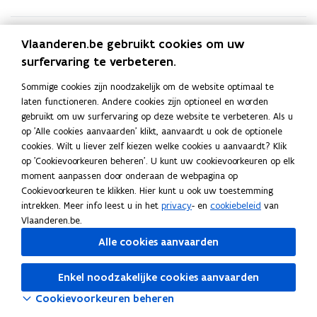
in
online
IMJV-
Vlaanderen.be gebruikt cookies om uw
loket
surfervaring te verbeteren.
Uitleg over scherm VD_1 - Overzichtsscherm
Grondstoffenmelding producenten
Sommige cookies zijn noodzakelijk om de website optimaal te
Uitleg over scherm VD_1 - Grondstoffen opladen uit
laten functioneren. Andere cookies zijn optioneel en worden
gebruikt om uw surfervaring op deze website te verbeteren. Als u
Excelbestand
op 'Alle cookies aanvaarden' klikt, aanvaardt u ook de optionele
Uitleg over scherm VD_1 - Detailscherm
cookies. Wilt u liever zelf kiezen welke cookies u aanvaardt? Klik
Grondstoffenmelding producenten
op 'Cookievoorkeuren beheren'. U kunt uw cookievoorkeuren op elk
moment aanpassen door onderaan de webpagina op
Cookievoorkeuren te klikken. Hier kunt u ook uw toestemming
Deel deze pagina
intrekken. Meer info leest u in het
privacy
- en
cookiebeleid
van
F
L
K
Vlaanderen.be.
a
i
o
Alle cookies aanvaarden
c
n
p
e
k
i
Enkel noodzakelijke cookies aanvaarden
b
e
e
Cookievoorkeuren beheren
o
d
e