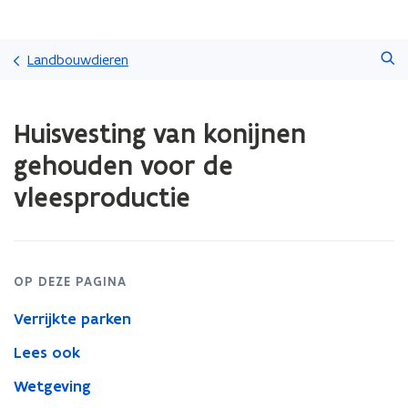
Overslaan
Zoeken
en
Landbouwdieren
naar
de
Gedaan
inhoud
Huisvesting van konijnen
met
gaan
laden.
gehouden voor de
U
bevindt
vleesproductie
zich
op:
Huisvesting
van
konijnen
OP DEZE PAGINA
gehouden
voor
Verrijkte parken
de
Lees ook
vleesproductie
Wetgeving