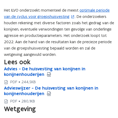
Het ILVO onderzoekt momenteel de meest
optimale periode
(
van de cyclus voor groepshuisvesting
. De onderzoekers
o
houden rekening met diverse factoren zoals het gedrag van de
p
konijnen, eventuele verwondingen ten gevolge van onderlinge
e
agressie en productieparameters. Het onderzoek loopt tot
n
2022. Aan de hand van de resultaten kan de precieze periode
t
van de groepshuisvesting bepaald worden en zal de
i
wetgeving aangevuld worden.
n
Lees ook
n
i
A
Advies - De huisvesting van konijnen in
A
d
e
konijnenhouderijen
d
v
v
u
PDF • 244,5KB
i
i
w
A
Advieswijzer - De huisvesting van konijnen in
A
e
e
v
d
konijnenhouderijen
d
s
s
v
v
e
PDF • 280,1KB
-
-
i
i
n
D
Wetgeving
D
e
e
s
e
e
s
s
t