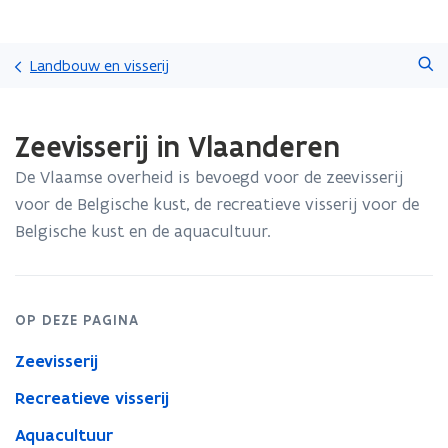
Overslaan
Zoeken
en
Landbouw en visserij
naar
de
Gedaan
inhoud
Zeevisserij in Vlaanderen
met
gaan
laden.
De Vlaamse overheid is bevoegd voor de zeevisserij
U
bevindt
voor de Belgische kust, de recreatieve visserij voor de
zich
Belgische kust en de aquacultuur.
op:
Zeevisserij
in
Vlaanderen
OP DEZE PAGINA
Zeevisserij
Recreatieve visserij
Aquacultuur