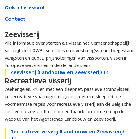
Ook interessant
Contact
Zeevisserij
Alle informatie over starten als visser, het Gemeenschappelijk
Visserijbeleid (GVB), subsidies en investeringssteun, toegestane
vangsten en quota, prijsnoteringen van vissoorten, vissen in
Europese wateren en in derde landen, enz.
Z
Zeevisserij (Landbouw en Zeevisserij)
Z
o
e
Recreatieve visserij
e
p
e
e
e
Zeehengelen, kruien met een sleepnet, passieve strandvisserij
v
v
n
en recreatieve vaartuigen uitgerust met een sleepnet: de
i
i
t
voornaamste regels voor recreatieve visserij aan de Belgische
s
s
i
s
s
n
kust en op zee vindt u in onderstaande brochure en op de
e
e
n
website van het Agentschap Landbouw en Zeevisserij.
r
r
i
i
i
e
R
Recreatieve visserij (Landbouw en Zeevisserij)
R
o
j
j
u
e
e
p