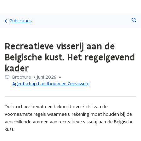
Overslaan
Zoeken
en
Publicaties
naar
de
Gedaan
inhoud
Recreatieve visserij aan de
met
gaan
laden.
Belgische kust. Het regelgevend
U
bevindt
kader
zich
op:
Brochure
 •
juni 2026
 • 
Recreatieve
Agentschap Landbouw en Zeevisserij
visserij
aan
de
De brochure bevat een beknopt overzicht van de 
Belgische
voornaamste regels waarmee u rekening moet houden bij de 
kust.
verschillende vormen van recreatieve visserij aan de Belgische 
Het
kust.
regelgevend
kader