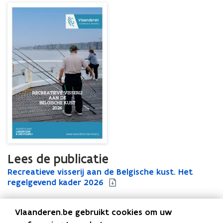
Lees de publicatie
R
Recreatieve visserij aan de Belgische kust. Het
R
e
regelgevend kader 2026
e
c
c
r
r
Vlaanderen.be gebruikt cookies om uw
e
e