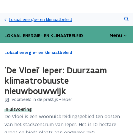
Overslaan
Zoeken
en
Lokaal energie- en klimaatbeleid
naar
de
Menu
LOKAAL ENERGIE- EN KLIMAATBELEID
inhoud
gaan
Gedaan
Lokaal energie- en klimaatbeleid
met
laden.
'De Vloei' Ieper: Duurzaam
U
bevindt
klimaatrobuuste
zich
nieuwbouwwijk
op:
'De
Voorbeeld in de praktijk • Ieper
Vloei'
Ieper:
In uitvoering
Duurzaam
De Vloei is een woonuitbreidingsgebied ten oosten
klimaatrobuuste
van het stadscentrum van Ieper. Het is 10 hectare
nieuwbouwwijk
groot en biedt plaats aan ongeveer 250