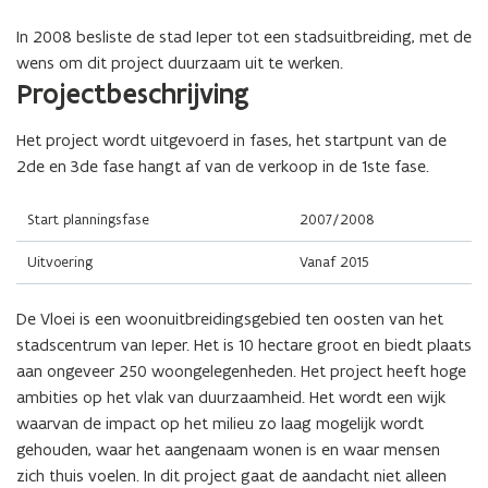
In 2008 besliste de stad Ieper tot een stadsuitbreiding, met de
wens om dit project duurzaam uit te werken.
(Scroll
(Scroll
Projectbeschrijving
links)
rechts)
Het project wordt uitgevoerd in fases, het startpunt van de
2de en 3de fase hangt af van de verkoop in de 1ste fase.
Start planningsfase
2007/2008
Uitvoering
Vanaf 2015
De Vloei is een woonuitbreidingsgebied ten oosten van het
stadscentrum van Ieper. Het is 10 hectare groot en biedt plaats
aan ongeveer 250 woongelegenheden. Het project heeft hoge
ambities op het vlak van duurzaamheid. Het wordt een wijk
waarvan de impact op het milieu zo laag mogelijk wordt
gehouden, waar het aangenaam wonen is en waar mensen
zich thuis voelen. In dit project gaat de aandacht niet alleen