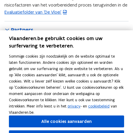
risicofactoren van het voorbereidend proces terugvinden in de
Evaluatiefolder van ‘De Vloei’
(
P
D
Partners
F
Vlaanderen.be gebruikt cookies om uw
b
Locatie
surfervaring te verbeteren.
e
s
Sommige cookies zijn noodzakelijk om de website optimaal te
t
laten functioneren. Andere cookies zijn optioneel en worden
De Vloei
gebruikt om uw surfervaring op deze website te verbeteren. Als u
a
Adres
op 'Alle cookies aanvaarden' klikt, aanvaardt u ook de optionele
n
cookies. Wilt u liever zelf kiezen welke cookies u aanvaardt? Klik
Ieper
d
op 'Cookievoorkeuren beheren'. U kunt uw cookievoorkeuren op elk
o
Routeplanner
o
moment aanpassen door onderaan de webpagina op
p
p
Cookievoorkeuren te klikken. Hier kunt u ook uw toestemming
e
e
Meer info
intrekken. Meer info leest u in het
privacy
- en
cookiebeleid
van
n
n
Vlaanderen.be.
t
H
Halle geniet terug van de Zenne
H
o
t
i
a
a
p
Alle cookies aanvaarden
n
i
l
l
e
Deel deze pagina
n